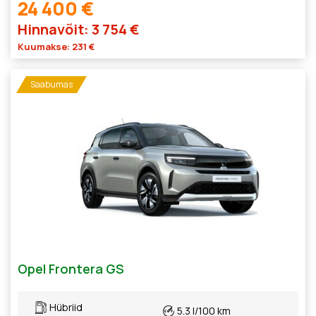
24 400 €
Hinnavõit: 3 754 €
Kuumakse: 231 €
Saabumas
Opel Frontera GS
Hübriid
5.3 l/100 km