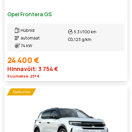
Opel Frontera GS
Hübriid
5.3 l/100 km
automaat
123 g/km
74 kW
24 400 €
Hinnavõit: 3 754 €
Kuumakse: 231 €
Saabumas