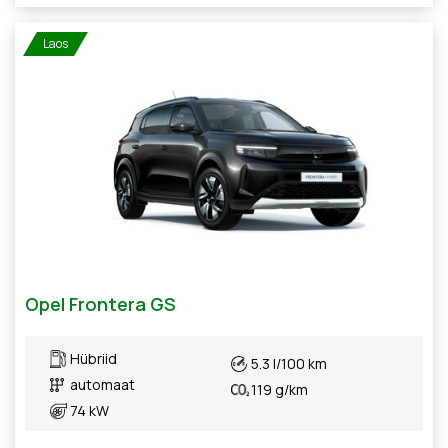
Laos
Opel Frontera GS
Hübriid
5.3 l/100 km
automaat
119 g/km
74 kW