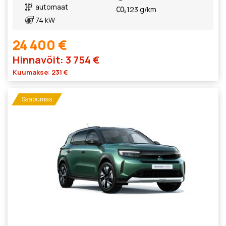
automaat
123 g/km
74 kW
24 400 €
Hinnavõit: 3 754 €
Kuumakse: 231 €
Saabumas