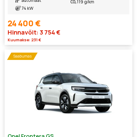
automaat
119 g/km
74 kW
24 400 €
Hinnavõit: 3 754 €
Kuumakse: 231 €
Saabumas
Opel Frontera GS