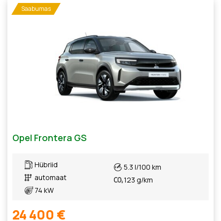
Saabumas
Opel Frontera GS
Hübriid
5.3 l/100 km
automaat
123 g/km
74 kW
24 400 €