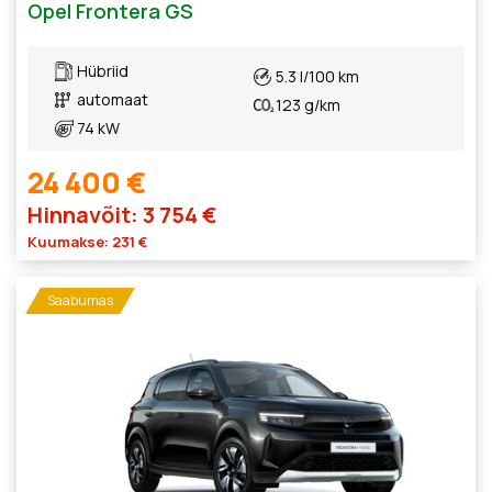
Opel Frontera GS
Hübriid
5.3 l/100 km
automaat
123 g/km
74 kW
24 400 €
Hinnavõit: 3 754 €
Kuumakse: 231 €
Saabumas