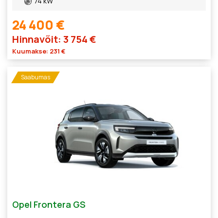
74 kW
24 400 €
Hinnavõit: 3 754 €
Kuumakse: 231 €
Saabumas
Opel Frontera GS