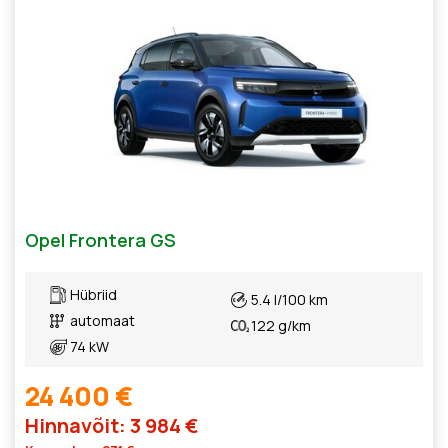
Opel Frontera GS
Hübriid
5.4 l/100 km
automaat
122 g/km
74 kW
24 400 €
Hinnavõit: 3 984 €