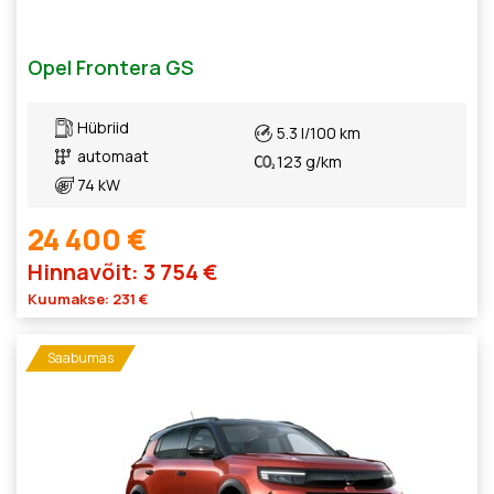
Opel Frontera GS
Hübriid
5.3 l/100 km
automaat
123 g/km
74 kW
24 400 €
Hinnavõit: 3 754 €
Kuumakse: 231 €
Saabumas