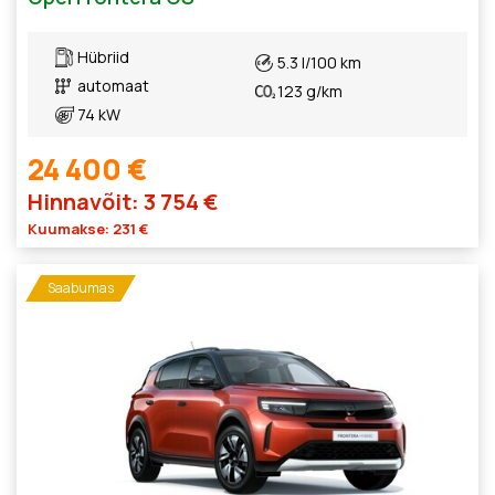
Hübriid
5.3 l/100 km
automaat
123 g/km
74 kW
24 400 €
Hinnavõit: 3 754 €
Kuumakse: 231 €
Saabumas