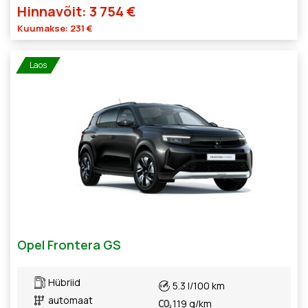
Hinnavõit: 3 754 €
Kuumakse: 231 €
Laos
Opel Frontera GS
Hübriid
5.3 l/100 km
automaat
119 g/km