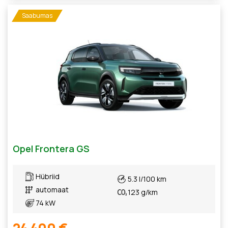
Saabumas
Opel Frontera GS
Hübriid
5.3 l/100 km
automaat
123 g/km
74 kW
24 400 €