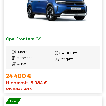
Opel Frontera GS
Hübriid
5.4 l/100 km
automaat
122 g/km
74 kW
24 400 €
Hinnavõit: 3 984 €
Kuumakse: 231 €
Laos