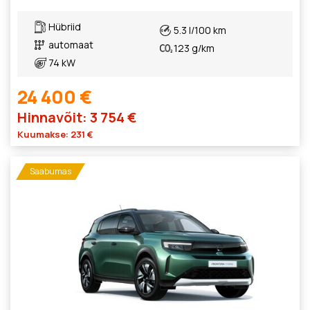
Hübriid
5.3 l/100 km
automaat
123 g/km
74 kW
24 400 €
Hinnavõit: 3 754 €
Kuumakse: 231 €
Saabumas