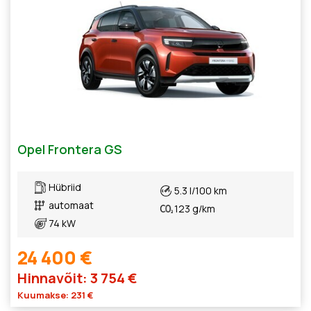
Opel Frontera GS
Hübriid
5.3 l/100 km
automaat
123 g/km
74 kW
24 400 €
Hinnavõit: 3 754 €
Kuumakse: 231 €