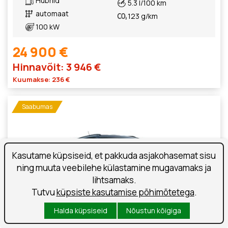
Hübriid
5.3 l/100 km
automaat
123 g/km
100 kW
24 900 €
Hinnavõit: 3 946 €
Kuumakse: 236 €
Saabumas
Kasutame küpsiseid, et pakkuda asjakohasemat sisu
ning muuta veebilehe külastamine mugavamaks ja
lihtsamaks.
Tutvu
küpsiste kasutamise põhimõtetega
.
Halda küpsiseid
Nõustun kõigiga