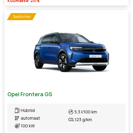
Kuumakse: 231 €
Saabumas
Opel Frontera GS
Hübriid
5.3 l/100 km
automaat
123 g/km
100 kW