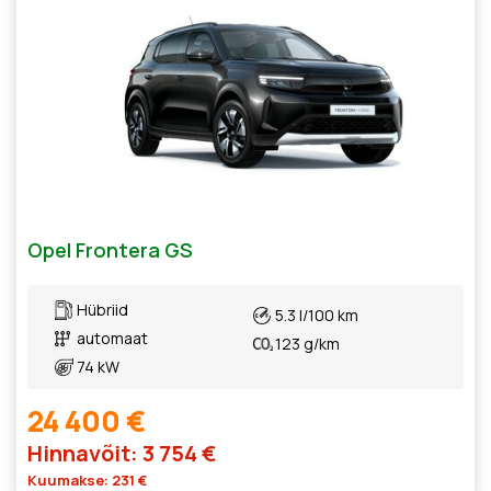
Opel Frontera GS
Hübriid
5.3 l/100 km
automaat
123 g/km
74 kW
24 400 €
Hinnavõit: 3 754 €
Kuumakse: 231 €