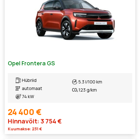
Opel Frontera GS
Hübriid
5.3 l/100 km
automaat
123 g/km
74 kW
24 400 €
Hinnavõit: 3 754 €
Kuumakse: 231 €