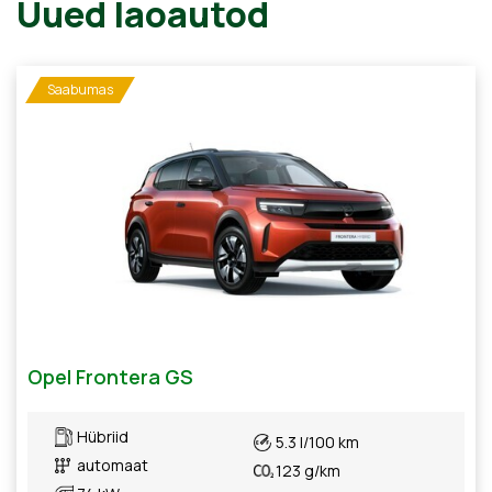
Uued laoautod
Saabumas
Opel Frontera GS
Hübriid
5.3 l/100 km
automaat
123 g/km