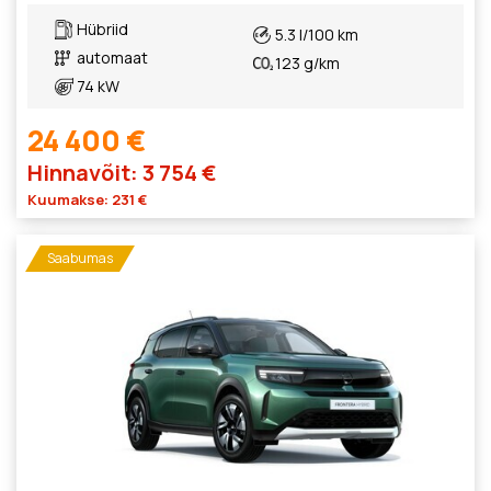
Hübriid
5.3 l/100 km
automaat
123 g/km
74 kW
24 400 €
Hinnavõit: 3 754 €
Kuumakse: 231 €
Saabumas