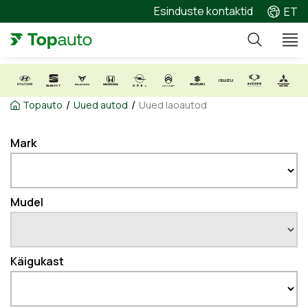
Esinduste kontaktid
ET
/
/
Topauto
Uued autod
Uued laoautod
Mark
Mudel
Käigukast