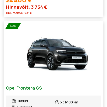
Hinnavõit: 3 754 €
Kuumakse: 231 €
Laos
Opel Frontera GS
Hübriid
5.3 l/100 km