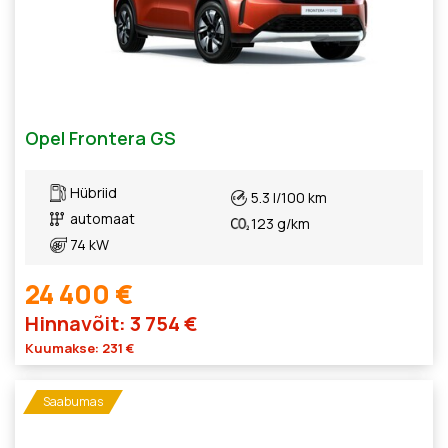
Opel Frontera GS
Hübriid
5.3 l/100 km
automaat
123 g/km
74 kW
24 400 €
Hinnavõit: 3 754 €
Kuumakse: 231 €
Saabumas