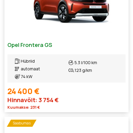
Opel Frontera GS
Hübriid
5.3 l/100 km
automaat
123 g/km
74 kW
24 400 €
Hinnavõit: 3 754 €
Kuumakse: 231 €
Saabumas