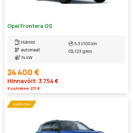
Opel Frontera GS
Hübriid
5.3 l/100 km
automaat
123 g/km
74 kW
24 400 €
Hinnavõit: 3 754 €
Kuumakse: 231 €
Saabumas