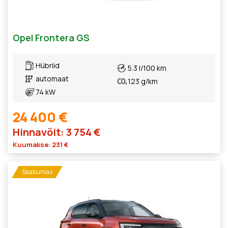
Opel Frontera GS
Hübriid
5.3 l/100 km
automaat
123 g/km
74 kW
24 400 €
Hinnavõit: 3 754 €
Kuumakse: 231 €
Saabumas