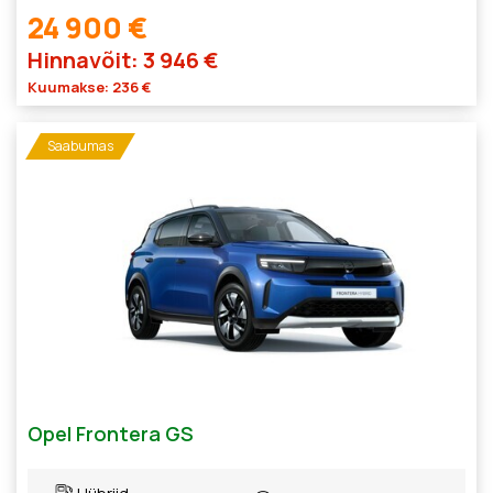
24 900 €
Hinnavõit: 3 946 €
Kuumakse: 236 €
Saabumas
Opel Frontera GS