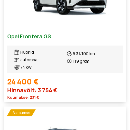
Opel Frontera GS
Hübriid
5.3 l/100 km
automaat
119 g/km
74 kW
24 400 €
Hinnavõit: 3 754 €
Kuumakse: 231 €
Saabumas