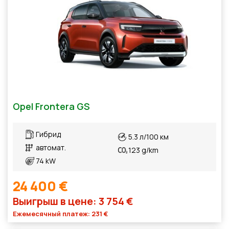
Opel Frontera GS
Гибрид
5.3 л/100 км
автомат.
123 g/km
74 kW
24 400 €
Выигрыш в цене: 3 754 €
Ежемесячный платеж: 231 €