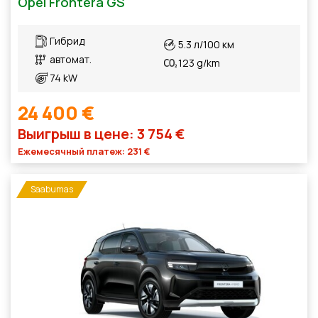
Opel Frontera GS
Гибрид
5.3 л/100 км
автомат.
123 g/km
74 kW
24 400 €
Выигрыш в цене: 3 754 €
Ежемесячный платеж: 231 €
Saabumas