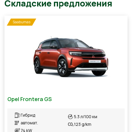
Saabumas
Складские предложения
Opel Frontera GS
Гибрид
5.3 л/100 км
автомат.
123 g/km
74 kW