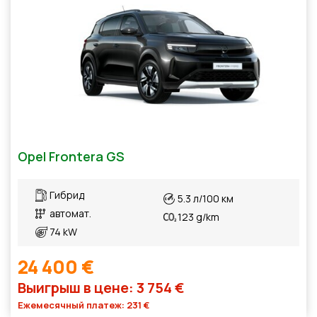
Opel Frontera GS
Гибрид
5.3 л/100 км
автомат.
123 g/km
74 kW
24 400 €
Выигрыш в цене: 3 754 €
Ежемесячный платеж: 231 €