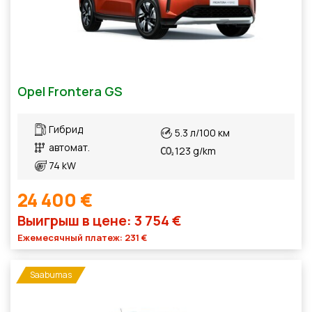
Opel Frontera GS
Гибрид
5.3 л/100 км
автомат.
123 g/km
74 kW
24 400 €
Выигрыш в цене: 3 754 €
Ежемесячный платеж: 231 €
Saabumas