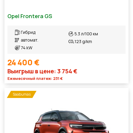
Opel Frontera GS
Гибрид
5.3 л/100 км
автомат.
123 g/km
74 kW
24 400 €
Выигрыш в цене: 3 754 €
Ежемесячный платеж: 231 €
Saabumas