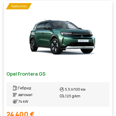
Saabumas
Opel Frontera GS
Гибрид
5.3 л/100 км
автомат.
123 g/km
74 kW
24 400 €