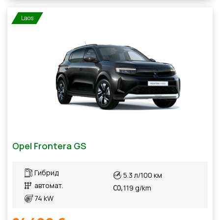
Laos
Opel Frontera GS
Гибрид
5.3 л/100 км
автомат.
119 g/km
74 kW