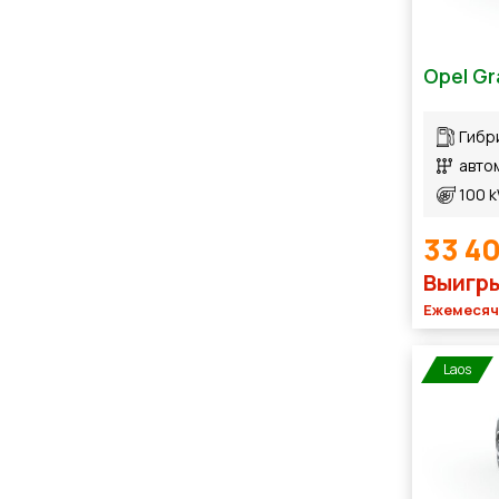
Opel Gr
Гибр
авто
100 
33 4
Выигры
Ежемесячн
Laos