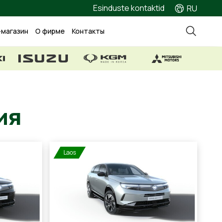
Esinduste kontaktid
RU
-магазин
О фирме
Контакты
жения
Laos