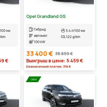
Opel Grandland GS
Гибрид
/100 км
5.4 л/100 км
автомат.
g/km
122 g/km
100 kW
33 400 €
38 859 €
59 €
Выигрыш в цене: 5 459 €
Ежемесячный платеж: 316 €
Laos