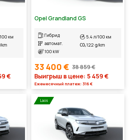
Opel Grandland GS
Гибрид
/100 км
5.4 л/100 км
автомат.
g/km
122 g/km
100 kW
33 400 €
38 859 €
59 €
Выигрыш в цене: 5 459 €
Ежемесячный платеж: 316 €
Laos