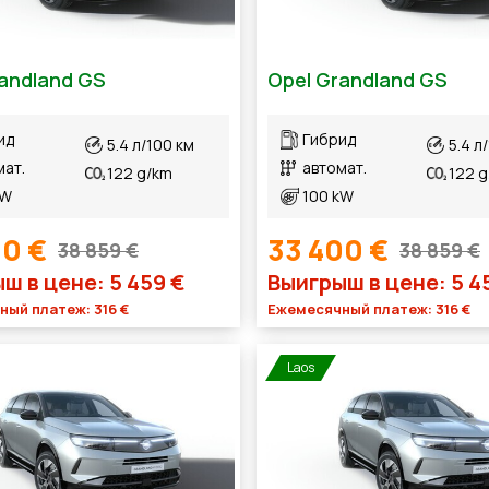
andland GS
Opel Grandland GS
ид
Гибрид
5.4 л/100 км
5.4 л
мат.
автомат.
122 g/km
122 
kW
100 kW
00 €
33 400 €
38 859 €
38 859 €
ш в цене: 5 459 €
Выигрыш в цене: 5 4
ый платеж: 316 €
Ежемесячный платеж: 316 €
Laos