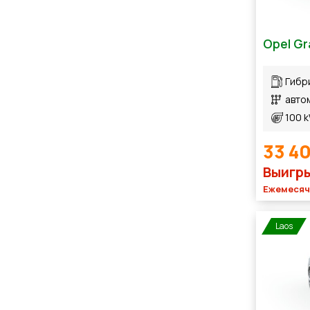
Opel Gr
Гибр
авто
100 
33 4
Выигры
Ежемесячн
Laos