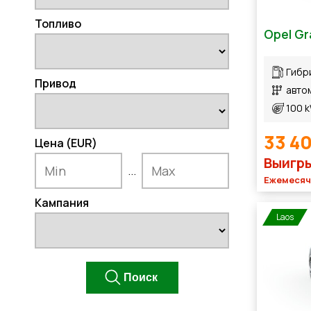
Топливо
Opel Gr
Гибр
Привод
авто
100 
33 4
Цена (EUR)
Выигры
...
Ежемесячн
Кампания
Laos