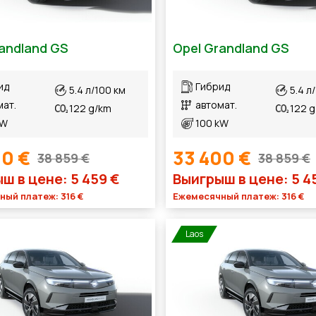
andland GS
Opel Grandland GS
ид
Гибрид
5.4 л/100 км
5.4 л
мат.
автомат.
122 g/km
122 
kW
100 kW
00 €
33 400 €
38 859 €
38 859 €
ш в цене: 5 459 €
Выигрыш в цене: 5 4
ый платеж: 316 €
Ежемесячный платеж: 316 €
Laos