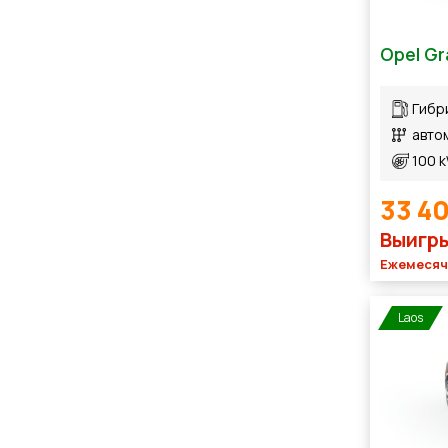
Opel Gr
Гибр
авто
100 
33 4
Выигры
Ежемесячн
Laos