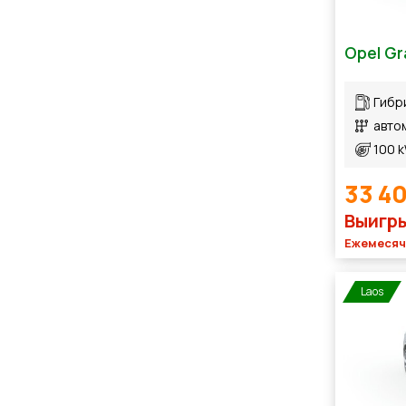
Opel Gr
Гибр
авто
100 
33 4
Выигры
Ежемесячн
Laos