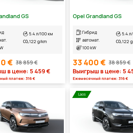
andland GS
Opel Grandland GS
ид
Гибрид
5.4 л/100 км
5.4 л
мат.
автомат.
122 g/km
122 
kW
100 kW
00 €
33 400 €
38 859 €
38 859 €
ш в цене: 5 459 €
Выигрыш в цене: 5 4
ый платеж: 316 €
Ежемесячный платеж: 316 €
Laos