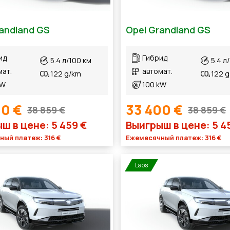
andland GS
Opel Grandland GS
ид
Гибрид
5.4 л/100 км
5.4 л
мат.
автомат.
122 g/km
122 
kW
100 kW
00 €
33 400 €
38 859 €
38 859 €
ш в цене: 5 459 €
Выигрыш в цене: 5 4
ый платеж: 316 €
Ежемесячный платеж: 316 €
Laos