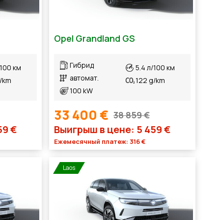
Opel Grandland GS
Гибрид
/100 км
5.4 л/100 км
автомат.
g/km
122 g/km
100 kW
33 400 €
38 859 €
59 €
Выигрыш в цене: 5 459 €
Ежемесячный платеж: 316 €
Laos