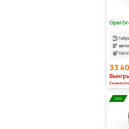
Opel Gr
Гибр
авто
100 
33 4
Выигры
Ежемесячн
Laos