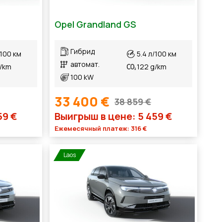
Opel Grandland GS
Гибрид
/100 км
5.4 л/100 км
автомат.
g/km
122 g/km
100 kW
33 400 €
38 859 €
59 €
Выигрыш в цене: 5 459 €
Ежемесячный платеж: 316 €
Laos