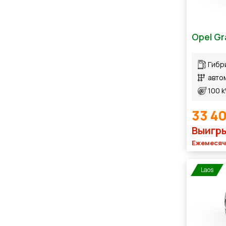
Opel Gr
Гибр
авто
100 
33 4
Выигры
Ежемесячн
Laos