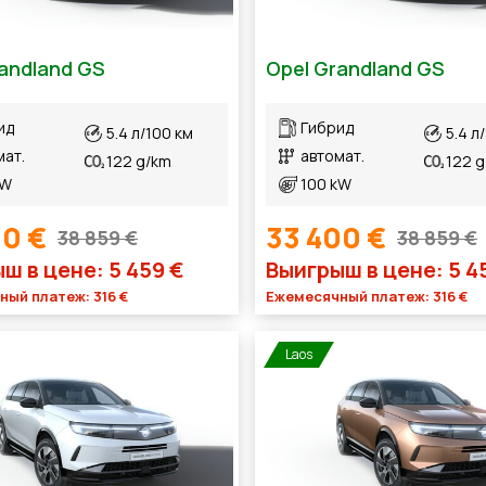
andland GS
Opel Grandland GS
ид
Гибрид
5.4 л/100 км
5.4 л
мат.
автомат.
122 g/km
122 
kW
100 kW
00 €
33 400 €
38 859 €
38 859 €
ш в цене: 5 459 €
Выигрыш в цене: 5 4
ый платеж: 316 €
Ежемесячный платеж: 316 €
Laos