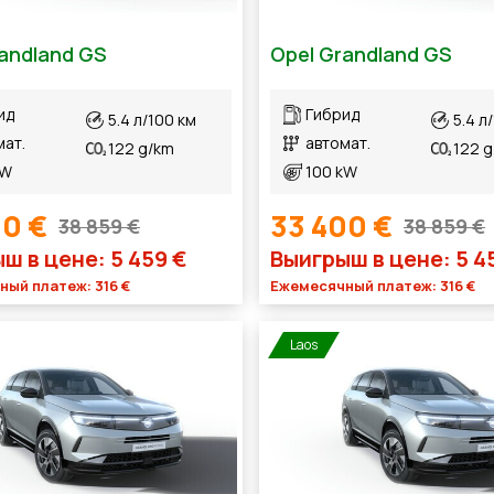
andland GS
Opel Grandland GS
ид
Гибрид
5.4 л/100 км
5.4 л
мат.
автомат.
122 g/km
122 
kW
100 kW
00 €
33 400 €
38 859 €
38 859 €
ш в цене: 5 459 €
Выигрыш в цене: 5 4
ый платеж: 316 €
Ежемесячный платеж: 316 €
Laos