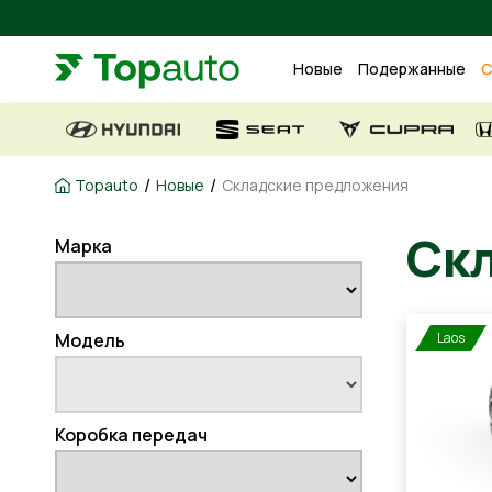
Новые
Подержанные
С
/
/
Topauto
Новые
Складские предложения
Марка
С
Модель
Laos
Коробка передач