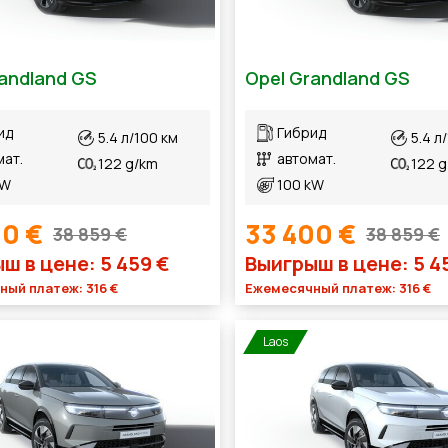
andland GS
Opel Grandland GS
ид
Гибрид
5.4 л/100 км
5.4 л
мат.
автомат.
122 g/km
122 
kW
100 kW
00 €
33 400 €
38 859 €
38 859 €
ш в цене: 5 459 €
Выигрыш в цене: 5 4
ый платеж: 316 €
Ежемесячный платеж: 316 €
Laos