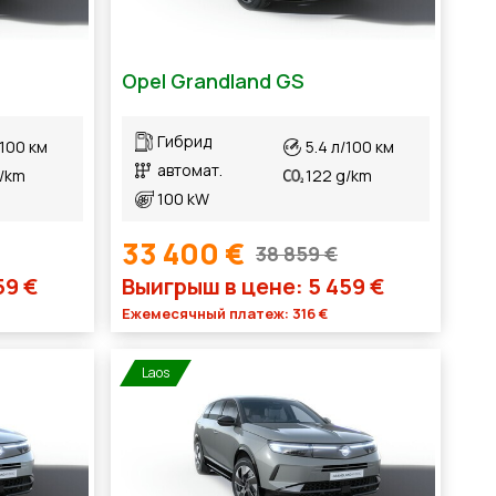
Opel Grandland GS
Гибрид
/100 км
5.4 л/100 км
автомат.
g/km
122 g/km
100 kW
33 400 €
38 859 €
59 €
Выигрыш в цене: 5 459 €
Ежемесячный платеж: 316 €
Laos