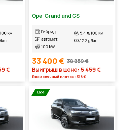
Opel Grandland GS
Гибрид
/100 км
5.4 л/100 км
автомат.
g/km
122 g/km
100 kW
33 400 €
38 859 €
59 €
Выигрыш в цене: 5 459 €
Ежемесячный платеж: 316 €
Laos