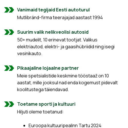
Vanimaid tegijaid Eesti autoturul
Mutlibränd-firma teerajajad aastast 1994
Suurim valik nelikveolisi autosid
50+ mudelit, 10 erinevat tootjat. Valikus
elektriautod, elektri- ja gaasihübriidid ning isegi
vesinikauto.
Pikaajaline lojaalne partner
Meie spetsialistide keskmine tööstaaž on 10
aastat, mille jooksul nad enda kogemust pidevalt
koolitustega täiendavad.
Toetame sporti ja kultuuri
Hiljuti oleme toetanud:
Euroopa kultuuripealinn Tartu 2024