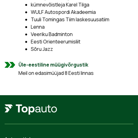
kümnevõistleja Karel Tilga
WULF Autospordi Akadeemia
Tuuli Tomingas Tiim laskesuusatiim
Lenna
Veeriku Badminton
Eesti Orienteerumisliit
Sõru Jazz
Üle-eestiline müügivõrgustik
Meil on edasimüüjad 8 Eesti linnas