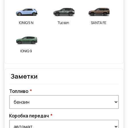
IONIQ 5 N
Tucson
SANTA FE
IONIQ 9
Заметки
Топливо
Коробка передач