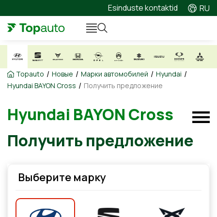
Esinduste kontaktid
RU
/
/
/
/
Topauto
Новые
Марки автомобилей
Hyundai
/
Hyundai BAYON Cross
Получить предложение
Hyundai BAYON Cross
Получить предложение
Выберите марку