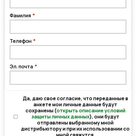
Фамилия
Телефон
Эл. почта
Да, даю свое согласие, что переданные в
анкете мои личные данные будут
сохранены (
открыть описание условий
защиты личных данных
), они будут
отправлены выбранному мной
дистрибьютору и при их использовании со
мной свяжутся.