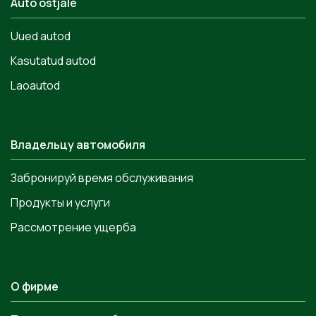
Auto ostjale
Uued autod
Kasutatud autod
Laoautod
Владельцу автомобиля
Забронируй время обслуживания
Продукты и услуги
Рассмотрение ущерба
О фирме