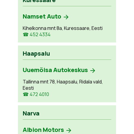
Namset Auto
Kihelkonna mnt 8a, Kuressaare, Eesti
☎ 452 4334
Haapsalu
Uuemõisa Autokeskus
Tallinna mnt 78, Haapsalu, Ridala vald,
Eesti
☎ 472 4010
Narva
Albion Motors