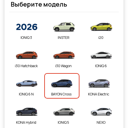
Выберите модель
IONIQ 3
INSTER
i20
i30 Hatchback
i30 Wagon
IONIQ 6
IONIQ 6 N
BAYON Cross
KONA Electric
KONA Hybrid
IONIQ 5
NEXO