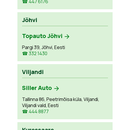
☎ 447 6176
Jõhvi
Topauto Jõhvi
Pargi 39, Jõhvi, Eesti
☎ 332 1430
Viljandi
Siller Auto
Tallinna 86, Peetrimõisa küla, Viljandi,
Viljandi vald, Eesti
☎ 444 8877
Kuressaare