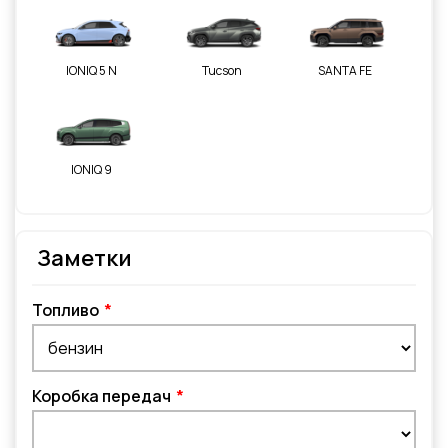
IONIQ 5 N
Tucson
SANTA FE
IONIQ 9
Заметки
Топливо
Коробка передач