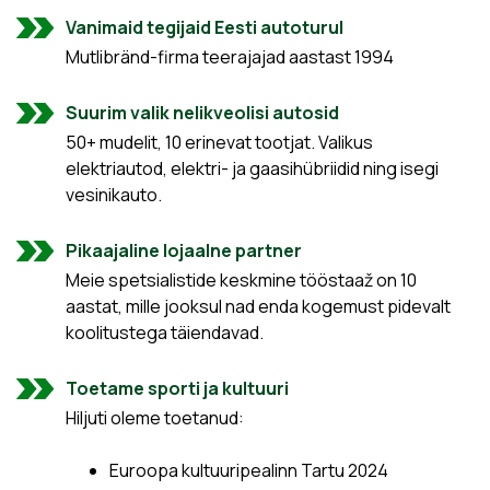
Vanimaid tegijaid Eesti autoturul
Mutlibränd-firma teerajajad aastast 1994
Suurim valik nelikveolisi autosid
50+ mudelit, 10 erinevat tootjat. Valikus
elektriautod, elektri- ja gaasihübriidid ning isegi
vesinikauto.
Pikaajaline lojaalne partner
Meie spetsialistide keskmine tööstaaž on 10
aastat, mille jooksul nad enda kogemust pidevalt
koolitustega täiendavad.
Toetame sporti ja kultuuri
Hiljuti oleme toetanud:
Euroopa kultuuripealinn Tartu 2024