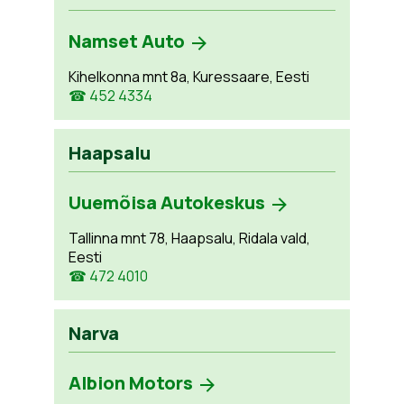
Namset Auto
Kihelkonna mnt 8a, Kuressaare, Eesti
☎ 452 4334
Haapsalu
Uuemõisa Autokeskus
Tallinna mnt 78, Haapsalu, Ridala vald,
Eesti
☎ 472 4010
Narva
Albion Motors