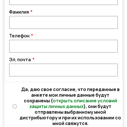
Фамилия
Телефон
Эл. почта
Да, даю свое согласие, что переданные в
анкете мои личные данные будут
сохранены (
открыть описание условий
защиты личных данных
), они будут
отправлены выбранному мной
дистрибьютору и при их использовании со
мной свяжутся.