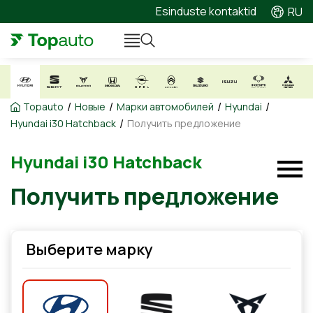
Esinduste kontaktid
RU
/
/
/
/
Topauto
Новые
Марки автомобилей
Hyundai
/
Hyundai i30 Hatchback
Получить предложение
Hyundai i30 Hatchback
Получить предложение
Выберите марку