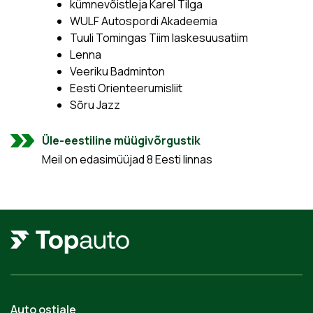
kümnevõistleja Karel Tilga
WULF Autospordi Akadeemia
Tuuli Tomingas Tiim laskesuusatiim
Lenna
Veeriku Badminton
Eesti Orienteerumisliit
Sõru Jazz
Üle-eestiline müügivõrgustik
Meil on edasimüüjad 8 Eesti linnas
Auto ostjale