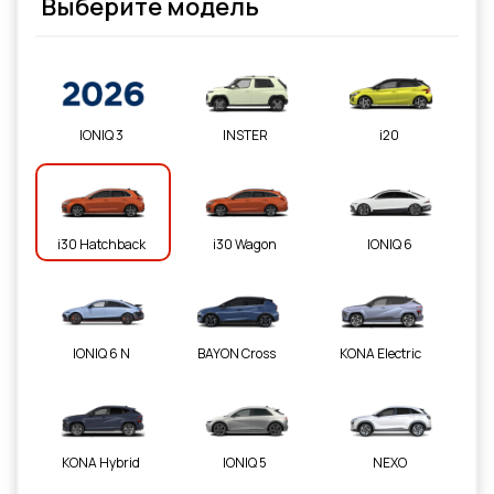
Выберите модель
IONIQ 3
INSTER
i20
i30 Hatchback
i30 Wagon
IONIQ 6
IONIQ 6 N
BAYON Cross
KONA Electric
KONA Hybrid
IONIQ 5
NEXO