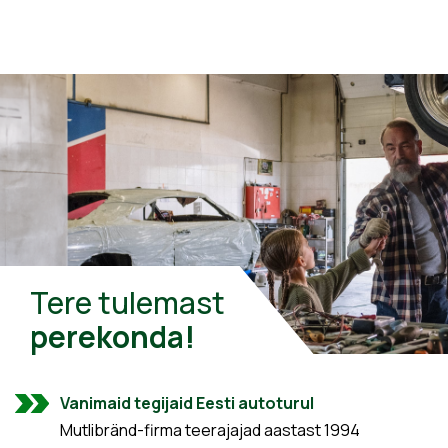
Tere tulemast
perekonda!
Vanimaid tegijaid Eesti autoturul
Mutlibränd-firma teerajajad aastast 1994