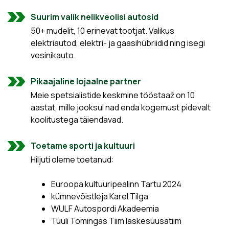
Suurim valik nelikveolisi autosid
50+ mudelit, 10 erinevat tootjat. Valikus
elektriautod, elektri- ja gaasihübriidid ning isegi
vesinikauto.
Pikaajaline lojaalne partner
Meie spetsialistide keskmine tööstaaž on 10
aastat, mille jooksul nad enda kogemust pidevalt
koolitustega täiendavad.
Toetame sporti ja kultuuri
Hiljuti oleme toetanud:
Euroopa kultuuripealinn Tartu 2024
kümnevõistleja Karel Tilga
WULF Autospordi Akadeemia
Tuuli Tomingas Tiim laskesuusatiim