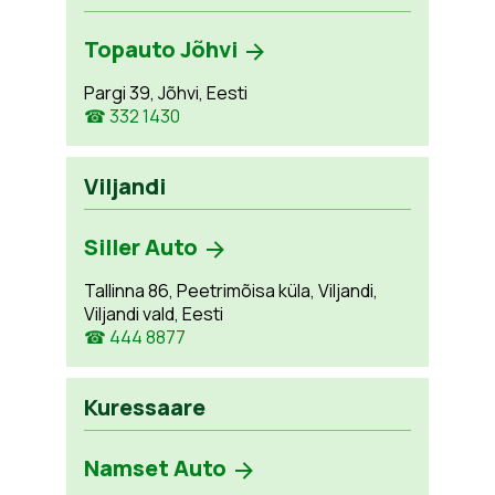
Topauto Jõhvi
Pargi 39, Jõhvi, Eesti
☎ 332 1430
Viljandi
Siller Auto
Tallinna 86, Peetrimõisa küla, Viljandi,
Viljandi vald, Eesti
☎ 444 8877
Kuressaare
Namset Auto