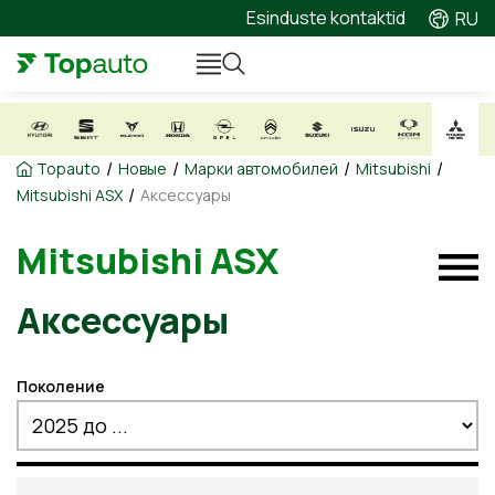
Esinduste kontaktid
RU
/
/
/
/
Topauto
Новые
Марки автомобилей
Mitsubishi
/
Mitsubishi ASX
Аксессуары
Mitsubishi ASX
Аксессуары
Поколение