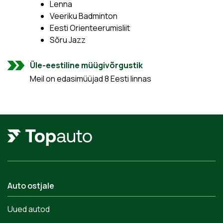
Lenna
Veeriku Badminton
Eesti Orienteerumisliit
Sõru Jazz
Üle-eestiline müügivõrgustik
Meil on edasimüüjad 8 Eesti linnas
Auto ostjale
Uued autod