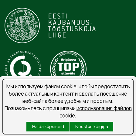
Мы используем файлы cookie, чтобы предоставить
более актуальный контент и сделать посещение
веб-сайта более удобным и простым.
Порядок обработки личных данных
Познакомьтесь с принципами
использования файлов
Подпишитесь на рассылку
cookie
.
Условия использования
Halda küpsiseid
Nõustun kõigiga
Küpsised