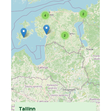
2
4
2
Tallinn