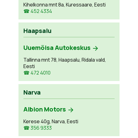
Kihelkonna mnt 8a, Kuressaare, Eesti
☎ 452 4334
Haapsalu
Uuemõisa Autokeskus
Tallinna mnt 78, Haapsalu, Ridala vald,
Eesti
☎ 472 4010
Narva
Albion Motors
Kerese 40g, Narva, Eesti
☎ 356 9333