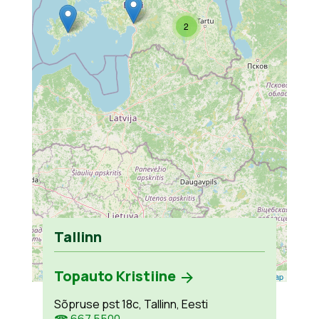
2
Tallinn
Topauto Kristiine
Leaflet
| ©
OpenStreetMap
Sõpruse pst 18c, Tallinn, Eesti