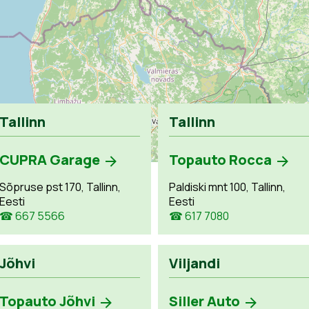
Tallinn
Tallinn
CUPRA Garage
Topauto Rocca
Sõpruse pst 170, Tallinn,
Paldiski mnt 100, Tallinn,
Eesti
Eesti
☎ 667 5566
☎ 617 7080
Jõhvi
Viljandi
Topauto Jõhvi
Siller Auto