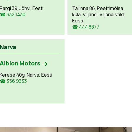
Pargi 39, Jõhvi, Eesti
Tallinna 86, Peetrimõisa
☎ 332 1430
küla, Viljandi, Viljandi vald,
Eesti
☎ 444 8877
Narva
Albion Motors
Kerese 40g, Narva, Eesti
☎ 356 9333