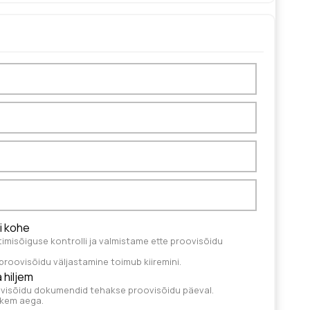
i kohe
timisõiguse kontrolli ja valmistame ette proovisõidu
roovisõidu väljastamine toimub kiiremini.
 hiljem
oovisõidu dokumendid tehakse proovisõidu päeval.
hkem aega.