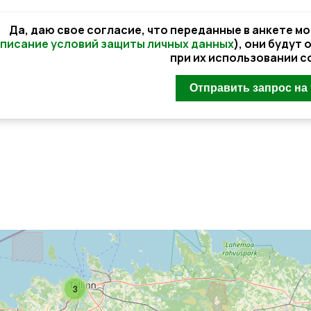
Да, даю свое согласие, что переданные в анкете м
писание условий защиты личных данных
), они будут
при их использовании с
3