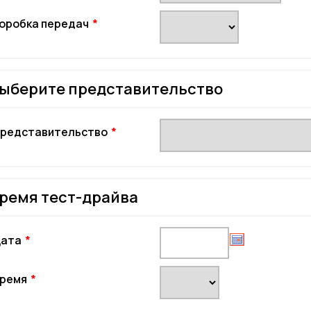
оробка передач
ыберите представительство
редставительство
ремя тест-драйва
ата
ремя