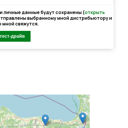
ои личные данные будут сохранены (
открыть
 отправлены выбранному мной дистрибьютору и
о мной свяжутся.