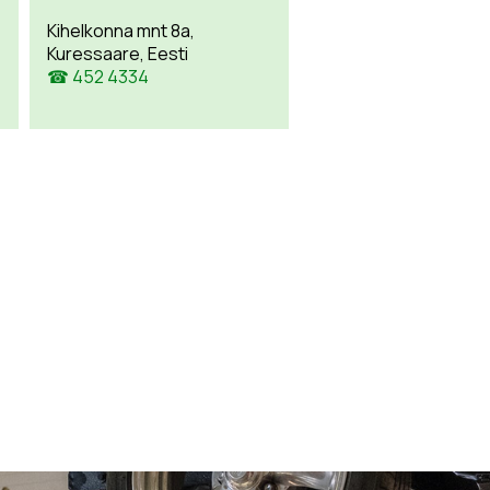
Kihelkonna mnt 8a,
Kuressaare, Eesti
☎ 452 4334