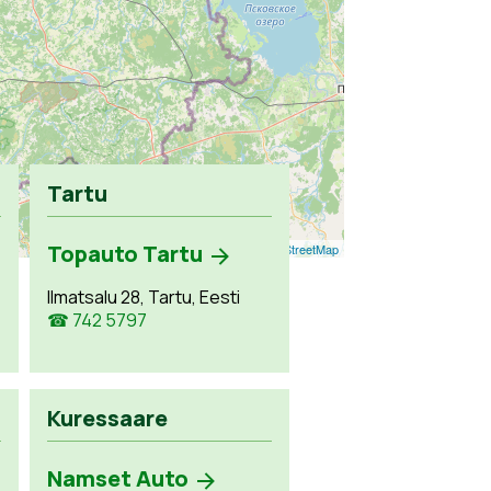
Tartu
Topauto Tartu
Leaflet
| ©
OpenStreetMap
Ilmatsalu 28, Tartu, Eesti
☎ 742 5797
Kuressaare
Namset Auto