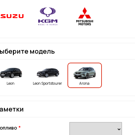
ыберите модель
Leon
Leon Sportstourer
Arona
аметки
опливо