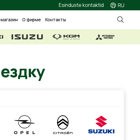
Esinduste kontaktid
RU
-магазин
О фирме
Контакты
ездку