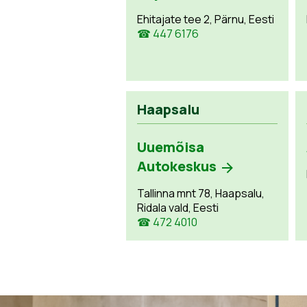
Ehitajate tee 2, Pärnu, Eesti
☎ 447 6176
Haapsalu
Uuemõisa
Autokeskus
Tallinna mnt 78, Haapsalu,
Ridala vald, Eesti
☎ 472 4010