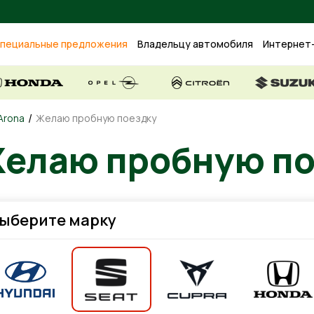
пециальные предложения
Владельцу автомобиля
Интернет
/
Arona
Желаю пробную поездку
елаю пробную по
ыберите марку