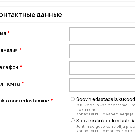
онтактные данные
мя
амилия
елефон
л. почта
Soovin edastada isikukood
sikukoodi edastamine
Isikukoodi alusel teostame juh
dokumendid.
Kohapeal kulub vähem aega ja p
Soovin isikukoodi edastada
Juhtimisõiguse kontroll ja pr
Kohapeal kulub mõnevõrra ro