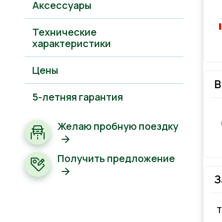
Аксессуары
Технические
характеристики
Цены
В
5-летняя гарантия
Желаю пробную поездку
Получить предложение
З
Т