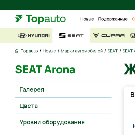
Новые
Подержанные
С
/
/
/
/
Topauto
Новые
Марки автомобилей
SEAT
SEAT 
Ж
SEAT Arona
Галерея
В
Цвета
Уровни оборудования