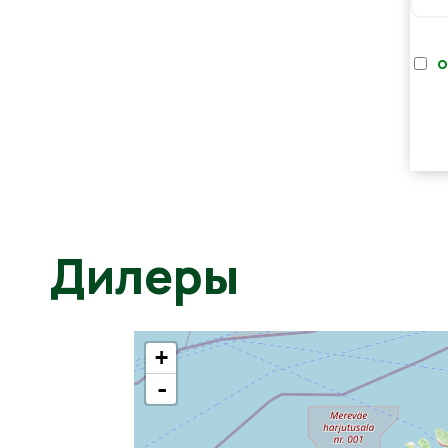
о
Дилеры
+
-