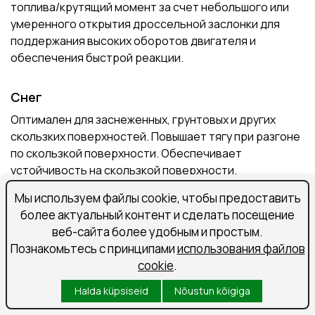
топлива/крутящий момент за счет небольшого или
умеренного открытия дроссельной заслонки для
поддержания высоких оборотов двигателя и
обеспечения быстрой реакции.
Снег
Оптимален для заснеженных, грунтовых и других
скользких поверхностей. Повышает тягу при разгоне
по скользкой поверхности. Обеспечивает
устойчивость на скользкой поверхности.
Мы используем файлы cookie, чтобы предоставить
Блокировка
более актуальный контент и сделать посещение
веб-сайта более удобным и простым.
Если необходимо высвободить автомобиль из снега,
Познакомьтесь с принципами
использования файлов
грязи или песка. Переключается на режим «Снег»
cookie
.
при движении со скоростью более 60 км/ч.
Halda küpsiseid
Nõustun kõigiga
Безопасность