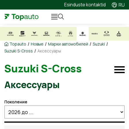
Esinduste kontaktid
RU
/
/
/
/
Topauto
Новые
Марки автомобилей
Suzuki
/
Suzuki S-Cross
Аксессуары
Suzuki S-Cross
Аксессуары
Поколение