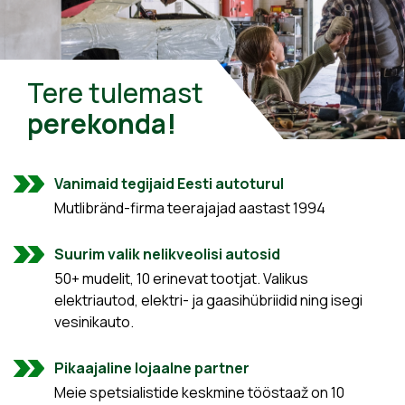
Tere tulemast
perekonda!
Vanimaid tegijaid Eesti autoturul
Mutlibränd-firma teerajajad aastast 1994
Suurim valik nelikveolisi autosid
50+ mudelit, 10 erinevat tootjat. Valikus
elektriautod, elektri- ja gaasihübriidid ning isegi
vesinikauto.
Pikaajaline lojaalne partner
Meie spetsialistide keskmine tööstaaž on 10