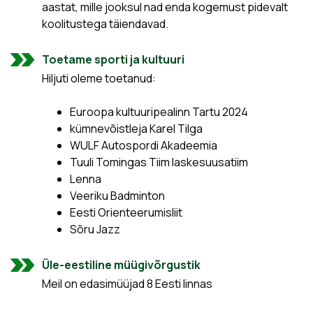
aastat, mille jooksul nad enda kogemust pidevalt
koolitustega täiendavad.
Toetame sporti ja kultuuri
Hiljuti oleme toetanud:
Euroopa kultuuripealinn Tartu 2024
kümnevõistleja Karel Tilga
WULF Autospordi Akadeemia
Tuuli Tomingas Tiim laskesuusatiim
Lenna
Veeriku Badminton
Eesti Orienteerumisliit
Sõru Jazz
Üle-eestiline müügivõrgustik
Meil on edasimüüjad 8 Eesti linnas