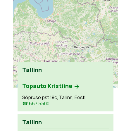
Tallinn
Topauto Kristiine
Leaflet
| ©
OpenStreetMap
Sõpruse pst 18c, Tallinn, Eesti
☎ 667 5500
Tallinn