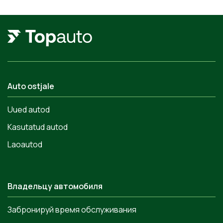
Auto ostjale
Uued autod
Kasutatud autod
Laoautod
Владельцу автомобиля
Забронируй время обслуживания