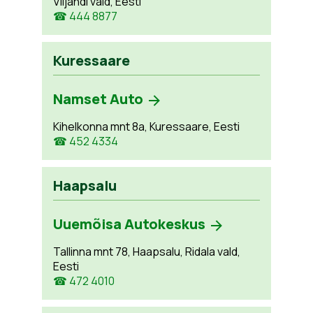
Viljandi vald, Eesti
☎ 444 8877
Kuressaare
Namset Auto
Kihelkonna mnt 8a, Kuressaare, Eesti
☎ 452 4334
Haapsalu
Uuemõisa Autokeskus
Tallinna mnt 78, Haapsalu, Ridala vald,
Eesti
☎ 472 4010