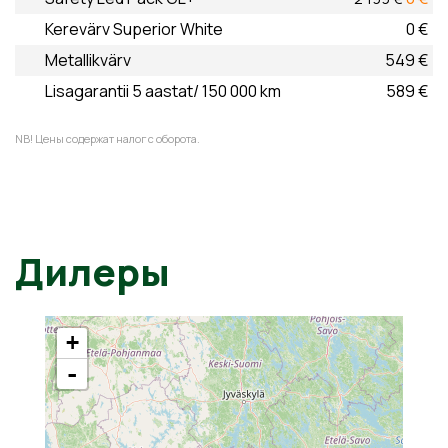
Kerevärv Superior White
0 €
Metallikvärv
549 €
Lisagarantii 5 aastat/ 150 000 km
589 €
NB! Цены содержат налог с оборота.
Дилеры
+
-