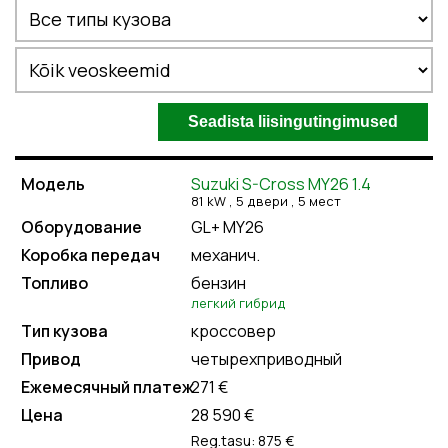
Suzuki S-Cross MY26 1.4
81 kW , 5
двери
, 5
мест
GL+ MY26
механич.
бензин
легкий гибрид
кроссовер
четырехприводный
271 €
28 590 €
Reg.tasu: 875 €