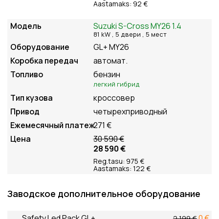
Aastamaks: 92 €
Suzuki S-Cross MY26 1.4
81 kW , 5
двери
, 5
мест
GL+ MY26
автомат.
бензин
легкий гибрид
кроссовер
четырехприводный
271 €
30 590 €
28 590 €
Reg.tasu: 975 €
Aastamaks: 122 €
Заводское дополнительное оборудование
Safety Led Pack GL+
0 €
2 199 €