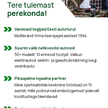
Tere tulemast
perekonda!
Vanimaid tegijaid Eesti autoturul
Mutlibränd-firma teerajajad aastast 1994
Suurim valik nelikveolisi autosid
50+ mudelit, 10 erinevat tootjat. Valikus
elektriautod, elektri- ja gaasihübriidid ning isegi
vesinikauto.
Pikaajaline lojaalne partner
Meie spetsialistide keskmine tööstaaž on 10
aastat, mille jooksul nad enda kogemust pidevalt
koolitustega täiendavad.