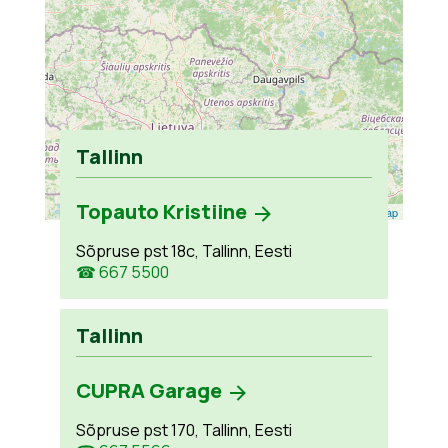
Tallinn
Topauto Kristiine
Leaflet
| ©
OpenStreetMap
Sõpruse pst 18c, Tallinn, Eesti
☎ 667 5500
Tallinn
CUPRA Garage
Sõpruse pst 170, Tallinn, Eesti