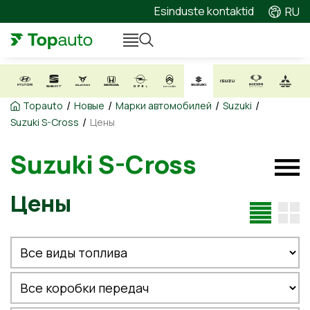
Esinduste kontaktid
RU
/
/
/
/
Topauto
Новые
Марки автомобилей
Suzuki
/
Suzuki S-Cross
Цены
Suzuki S-Cross
Цены