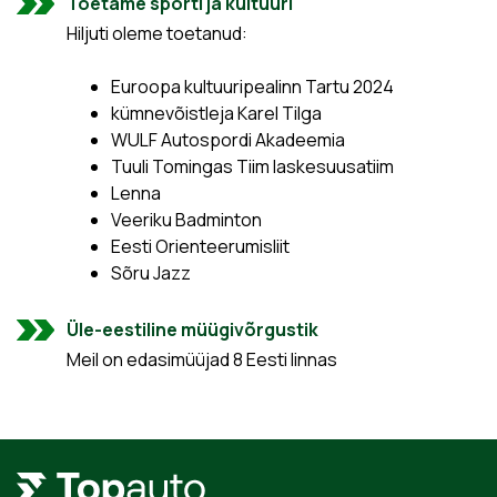
Toetame sporti ja kultuuri
Hiljuti oleme toetanud:
Euroopa kultuuripealinn Tartu 2024
kümnevõistleja Karel Tilga
WULF Autospordi Akadeemia
Tuuli Tomingas Tiim laskesuusatiim
Lenna
Veeriku Badminton
Eesti Orienteerumisliit
Sõru Jazz
Üle-eestiline müügivõrgustik
Meil on edasimüüjad 8 Eesti linnas