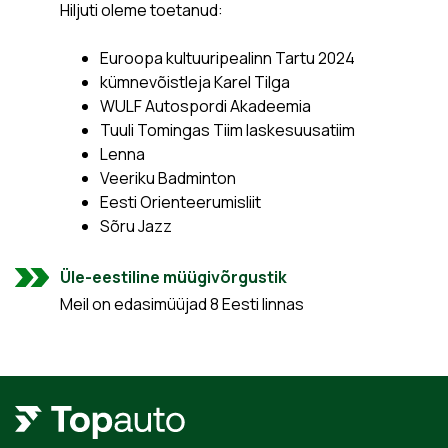
Hiljuti oleme toetanud:
Euroopa kultuuripealinn Tartu 2024
kümnevõistleja Karel Tilga
WULF Autospordi Akadeemia
Tuuli Tomingas Tiim laskesuusatiim
Lenna
Veeriku Badminton
Eesti Orienteerumisliit
Sõru Jazz
Üle-eestiline müügivõrgustik
Meil on edasimüüjad 8 Eesti linnas