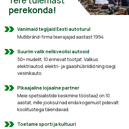
Tere tulemast
perekonda!
Vanimaid tegijaid Eesti autoturul
Mutlibränd-firma teerajajad aastast 1994
Suurim valik nelikveolisi autosid
50+ mudelit, 10 erinevat tootjat. Valikus
elektriautod, elektri- ja gaasihübriidid ning isegi
vesinikauto.
Pikaajaline lojaalne partner
Meie spetsialistide keskmine tööstaaž on 10
aastat, mille jooksul nad enda kogemust pidevalt
koolitustega täiendavad.
Toetame sporti ja kultuuri