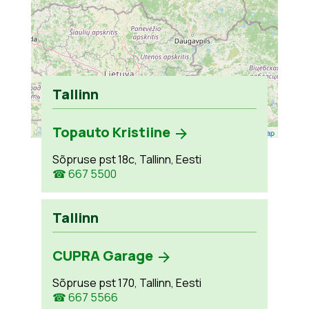
Tallinn
Topauto Kristiine
Leaflet
| ©
OpenStreetMap
Sõpruse pst 18c, Tallinn, Eesti
☎ 667 5500
Tallinn
CUPRA Garage
Sõpruse pst 170, Tallinn, Eesti
☎ 667 5566