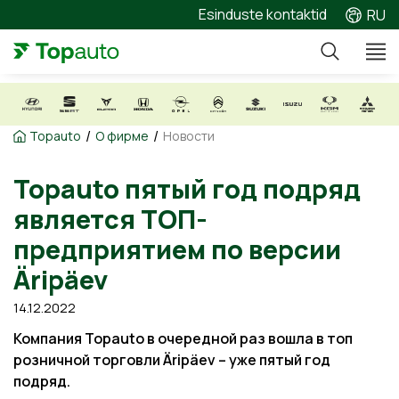
Esinduste kontaktid
RU
/
/
Topauto
О фирме
Новости
Topauto пятый год подряд
является ТОП-
предприятием по версии
Äripäev
14.12.2022
Компания Topauto в очередной раз вошла в топ
розничной торговли Äripäev – уже пятый год
подряд.