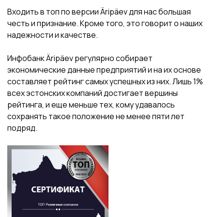
Входить в топ по версии Äripäev для нас большая
честь и признание. Кроме того, это говорит о наших
надежности и качестве.
Инфобанк Äripäev регулярно собирает
экономические данные предприятий и на их основе
составляет рейтинг самых успешных из них. Лишь 1%
всех эстонских компаний достигает вершины
рейтинга, и еще меньше тех, кому удавалось
сохранять такое положение не менее пяти лет
подряд.