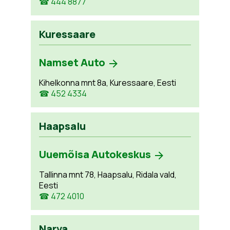
☎ 444 8877
Kuressaare
Namset Auto
Kihelkonna mnt 8a, Kuressaare, Eesti
☎ 452 4334
Haapsalu
Uuemõisa Autokeskus
Tallinna mnt 78, Haapsalu, Ridala vald,
Eesti
☎ 472 4010
Narva