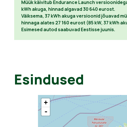
Müük käivitub Endurance Launch versioonidega
kWh akuga, hinnad algavad 30 640 eurost.
Väiksema, 37 kWh akuga versioonid jõuavad müüg
hinnaga alates 27 160 eurost (85 kW, 37 kWh ak
Esimesed autod saabuvad Eestisse juunis.
Esindused
+
-