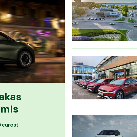
sakas
lmis
0 eurost