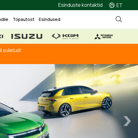
Esinduste kontaktid
ET
ndile
Topautost
Esindused
l suletud!