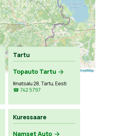
Tartu
Topauto Tartu
Leaflet
| ©
OpenStreetMap
Ilmatsalu 28, Tartu, Eesti
☎ 742 5797
Kuressaare
Namset Auto