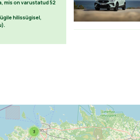
, mis on varustatud 52
ile hilissügisel,
u).
3