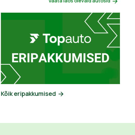
Vaata laos olevaid autosid
Kõik eripakkumised