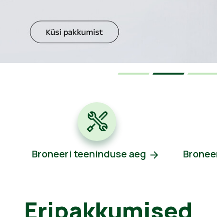
Broneeri teeninduse aeg
Bronee
Eripakkumised