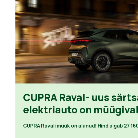
CUPRA Raval- uus särt
elektriauto on müügiva
CUPRA Ravali müük on alanud! Hind algab 27 16