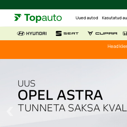
Uued autod
Kasutatud a
Head klie