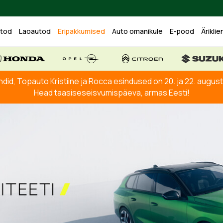
utod
Laoautod
Eripakkumised
Auto omanikule
E-pood
Äriklie
ndid, Topauto Kristiine ja Rocca esindused on 20. ja 22. augusti
Head taasiseseisvumispäeva, armas Eesti!