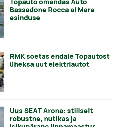
Topauto omandas Auto
Bassadone Rocca al Mare
esinduse
RMK soetas endale Topautost
üheksa uut elektriautot
Uus SEAT Arona: stiilselt
robustne, nutikas ja
isikupärane linnamaastur