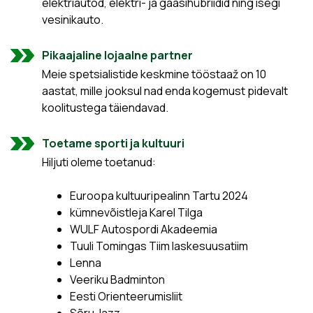
elektriautod, elektri- ja gaasihübriidid ning isegi
vesinikauto.
Pikaajaline lojaalne partner
Meie spetsialistide keskmine tööstaaž on 10
aastat, mille jooksul nad enda kogemust pidevalt
koolitustega täiendavad.
Toetame sporti ja kultuuri
Hiljuti oleme toetanud:
Euroopa kultuuripealinn Tartu 2024
kümnevõistleja Karel Tilga
WULF Autospordi Akadeemia
Tuuli Tomingas Tiim laskesuusatiim
Lenna
Veeriku Badminton
Eesti Orienteerumisliit