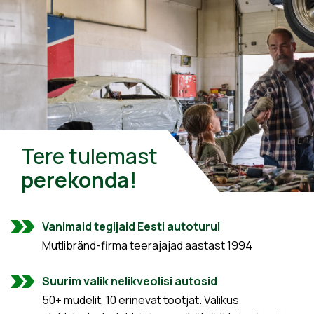
Tere tulemast
perekonda!
Vanimaid tegijaid Eesti autoturul
Mutlibränd-firma teerajajad aastast 1994
Suurim valik nelikveolisi autosid
50+ mudelit, 10 erinevat tootjat. Valikus