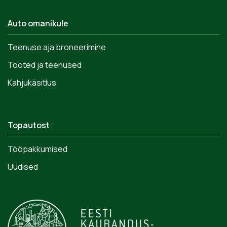
Auto omanikule
Teenuse aja broneerimine
Tooted ja teenused
Kahjukäsitlus
Topautost
Tööpakkumised
Uudised