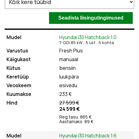
Hyundai i30 Hatchback 1.0
T-GDI 85 kW , 5
ust
, 5
kohta
Fresh Plus
manuaal
bensiin
luukpära
esivedu
233 €
27 599 €
24 599 €
Reg.tasu: 865 €
Aastamaks: 89 €
Hyundai i30 Hatchback 1.6