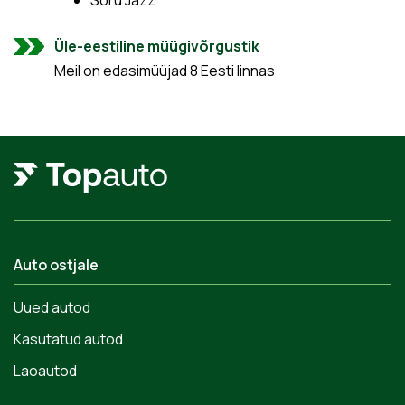
Sõru Jazz
Üle-eestiline müügivõrgustik
Meil on edasimüüjad 8 Eesti linnas
Auto ostjale
Uued autod
Kasutatud autod
Laoautod