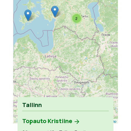
2
Tallinn
Topauto Kristiine
Leaflet
| ©
OpenStreetMap