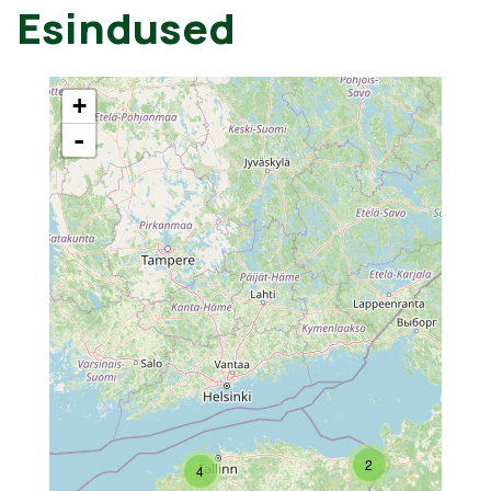
Esindused
+
-
2
4