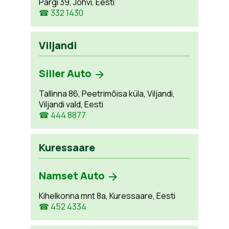
Pargi 39, Jõhvi, Eesti
☎ 332 1430
Viljandi
Siller Auto
Tallinna 86, Peetrimõisa küla, Viljandi,
Viljandi vald, Eesti
☎ 444 8877
Kuressaare
Namset Auto
Kihelkonna mnt 8a, Kuressaare, Eesti
☎ 452 4334