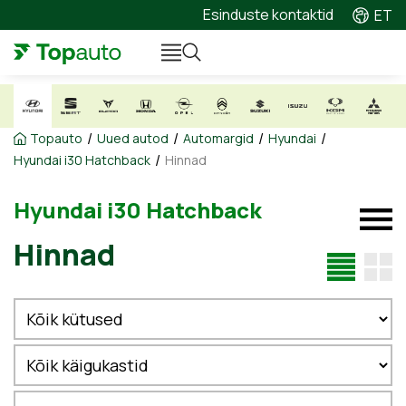
Esinduste kontaktid
ET
/
/
/
/
Topauto
Uued autod
Automargid
Hyundai
/
Hyundai i30 Hatchback
Hinnad
Hyundai i30 Hatchback
Hinnad