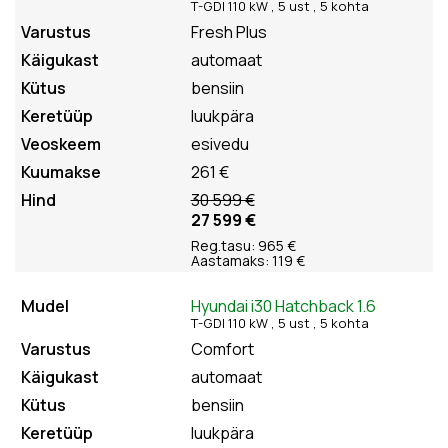
T-GDI 110 kW , 5
ust
, 5
kohta
Fresh Plus
automaat
bensiin
luukpära
esivedu
261 €
30 599 €
27 599 €
Reg.tasu: 965 €
Aastamaks: 119 €
Hyundai i30 Hatchback 1.6
T-GDI 110 kW , 5
ust
, 5
kohta
Comfort
automaat
bensiin
luukpära