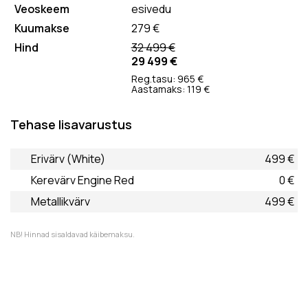
esivedu
279 €
32 499 €
29 499 €
Reg.tasu: 965 €
Aastamaks: 119 €
Tehase lisavarustus
Erivärv (White)
499 €
Kerevärv Engine Red
0 €
Metallikvärv
499 €
NB! Hinnad sisaldavad käibemaksu.