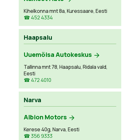
Kihelkonna mnt 8a, Kuressaare, Eesti
☎ 452 4334
Haapsalu
Uuemõisa Autokeskus
Tallinna mnt 78, Haapsalu, Ridala vald,
Eesti
☎ 472 4010
Narva
Albion Motors
Kerese 40g, Narva, Eesti
☎ 356 9333