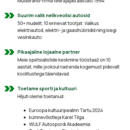
Mutlibränd-firma teerajajad aastast 1994
Suurim valik nelikveolisi autosid
50+ mudelit, 10 erinevat tootjat. Valikus
elektriautod, elektri- ja gaasihübriidid ning isegi
vesinikauto.
Pikaajaline lojaalne partner
Meie spetsialistide keskmine tööstaaž on 10
aastat, mille jooksul nad enda kogemust pidevalt
koolitustega täiendavad.
Toetame sporti ja kultuuri
Hiljuti oleme toetanud:
Euroopa kultuuripealinn Tartu 2024
kümnevõistleja Karel Tilga
WULF Autospordi Akadeemia