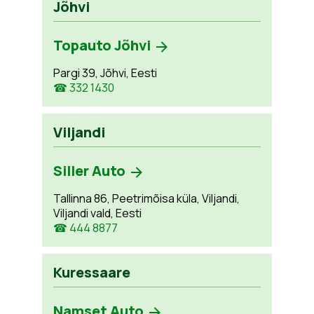
Jõhvi
Topauto Jõhvi
Pargi 39, Jõhvi, Eesti
☎ 332 1430
Viljandi
Siller Auto
Tallinna 86, Peetrimõisa küla, Viljandi,
Viljandi vald, Eesti
☎ 444 8877
Kuressaare
Namset Auto