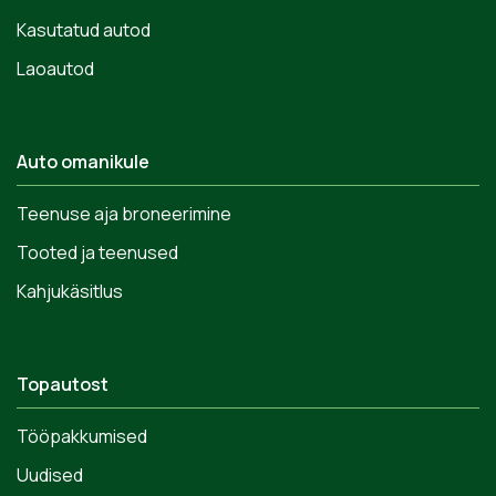
Kasutatud autod
Laoautod
Auto omanikule
Teenuse aja broneerimine
Tooted ja teenused
Kahjukäsitlus
Topautost
Tööpakkumised
Uudised