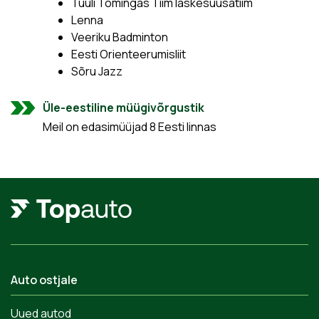
Tuuli Tomingas Tiim laskesuusatiim
Lenna
Veeriku Badminton
Eesti Orienteerumisliit
Sõru Jazz
Üle-eestiline müügivõrgustik
Meil on edasimüüjad 8 Eesti linnas
Auto ostjale
Uued autod