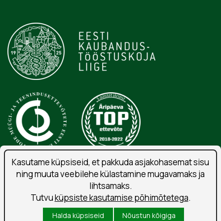
Kasutame küpsiseid, et pakkuda asjakohasemat sisu
ning muuta veebilehe külastamine mugavamaks ja
Isikuandmete töötlemise tingimused
lihtsamaks.
Liitu uudiskirjaga
Tutvu
küpsiste kasutamise põhimõtetega
.
Kasutustingimused
Halda küpsiseid
Nõustun kõigiga
Küpsised