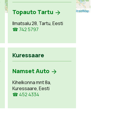
Topauto Tartu
Leaflet
| ©
OpenStreetMap
Ilmatsalu 28, Tartu, Eesti
☎ 742 5797
Kuressaare
Namset Auto
Kihelkonna mnt 8a,
Kuressaare, Eesti
☎ 452 4334