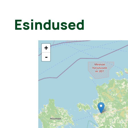
Esindused
+
-