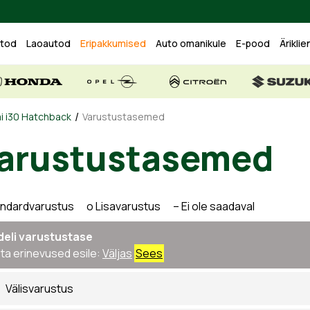
utod
Laoautod
Eripakkumised
Auto omanikule
E-pood
Äriklie
/
i i30 Hatchback
Varustustasemed
arustustasemed
andardvarustus o Lisavarustus – Ei ole saadaval
eli varustustase
ta erinevused esile:
Väljas
Sees
Välisvarustus