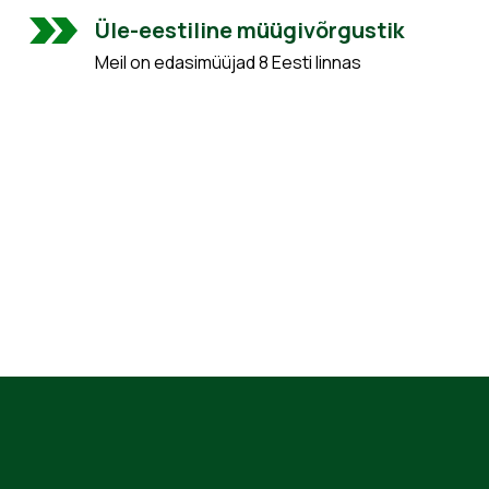
Üle-eestiline müügivõrgustik
Meil on edasimüüjad 8 Eesti linnas