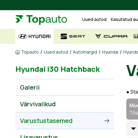
Uued autod
Kasutatud a
/
/
/
/
Topauto
Uued autod
Automargid
Hyundai
Hyunda
V
Hyundai i30 Hatchback
Galerii
● St
Värvivalikud
Mud
Tõs
Varustustasemed
Lisavarustus