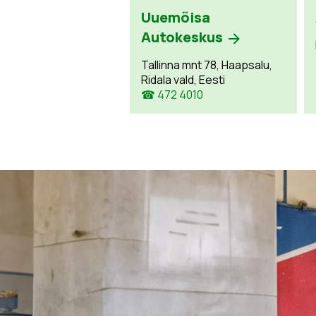
Uuemõisa
Autokeskus
Tallinna mnt 78, Haapsalu,
Ridala vald, Eesti
☎ 472 4010