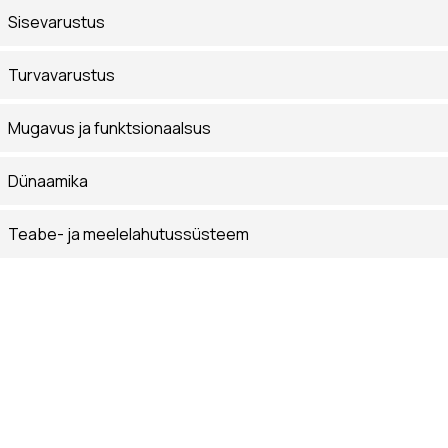
Sisevarustus
Turvavarustus
Mugavus ja funktsionaalsus
Dünaamika
Teabe- ja meelelahutussüsteem