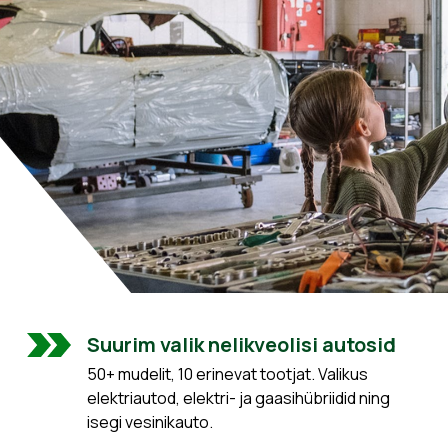
Suurim valik nelikveolisi autosid
50+ mudelit, 10 erinevat tootjat. Valikus
elektriautod, elektri- ja gaasihübriidid ning
isegi vesinikauto.