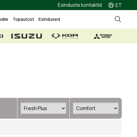
Esinduste kontaktid
ET
ndile
Topautost
Esindused