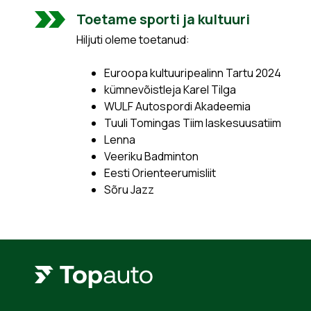
Toetame sporti ja kultuuri
Hiljuti oleme toetanud:
Euroopa kultuuripealinn Tartu 2024
kümnevõistleja Karel Tilga
WULF Autospordi Akadeemia
Tuuli Tomingas Tiim laskesuusatiim
Lenna
Veeriku Badminton
Eesti Orienteerumisliit
Sõru Jazz