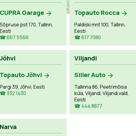
CUPRA Garage
Topauto Rocca
Sõpruse pst 170, Tallinn,
Paldiski mnt 100, Tallinn,
Eesti
Eesti
☎ 667 5566
☎ 617 7080
Jõhvi
Viljandi
Topauto Jõhvi
Siller Auto
Pargi 39, Jõhvi, Eesti
Tallinna 86, Peetrimõisa
☎ 332 1430
küla, Viljandi, Viljandi vald,
Eesti
☎ 444 8877
Narva