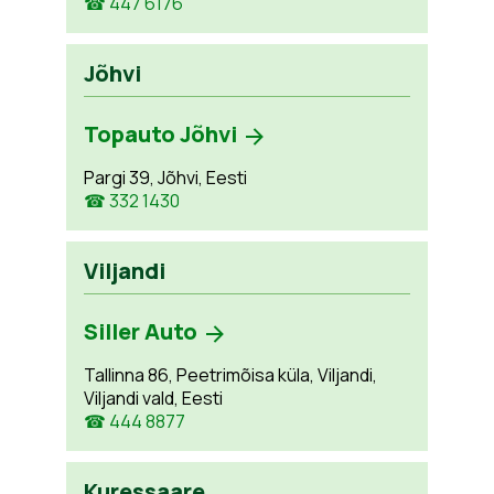
☎ 447 6176
Jõhvi
Topauto Jõhvi
Pargi 39, Jõhvi, Eesti
☎ 332 1430
Viljandi
Siller Auto
Tallinna 86, Peetrimõisa küla, Viljandi,
Viljandi vald, Eesti
☎ 444 8877
Kuressaare