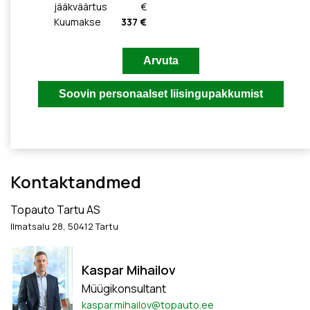
jääkväärtus
€
Kuumakse
337 €
Kontaktandmed
Topauto Tartu AS
Ilmatsalu 28, 50412 Tartu
Kaspar Mihailov
Müügikonsultant
kaspar.mihailov@topauto.ee