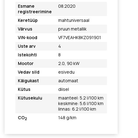
Esmane
08.2020
registreerimine
Keretüüp
mahtuniversaal
Värvus
pruun metallik
VIN-kood
VF7VEAHK8KZ091901
Uste arv
4
Istekohti
8
Mootor
2.0, 90 kW
Vedav sild
esivedu
Käigukast
automaat
Kütus
diisel
Kütusekulu
maanteel: 5.2 l/100 km
keskmine: 5.6 l/100 km
linnas: 6.2 l/100 km
CO
148 g/km
2