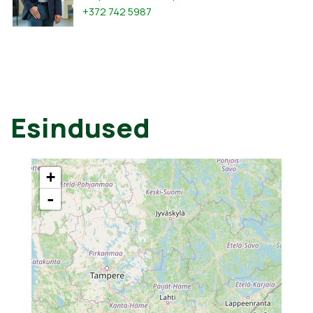
+372 742 5987
Esindused
+
-