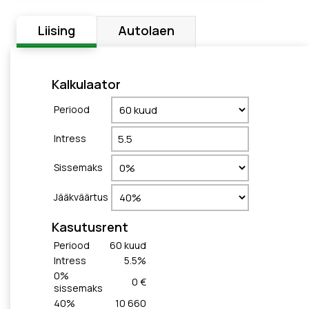
Liising
Autolaen
Kalkulaator
Periood
Intress
Sissemaks
Jääkväärtus
Kasutusrent
Periood
60
kuud
Intress
5.5
%
0
%
0 €
sissemaks
40
%
10 660