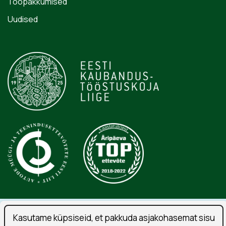
Tööpakkumised
Uudised
Isikuandmete töötlemise tingimused
Kasutame küpsiseid, et pakkuda asjakohasemat sisu
Liitu uudiskirjaga