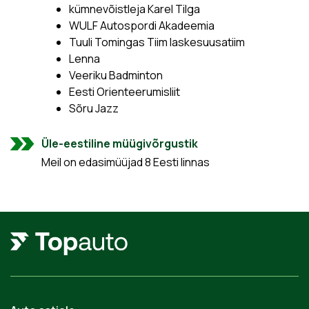
kümnevõistleja Karel Tilga
WULF Autospordi Akadeemia
Tuuli Tomingas Tiim laskesuusatiim
Lenna
Veeriku Badminton
Eesti Orienteerumisliit
Sõru Jazz
Üle-eestiline müügivõrgustik
Meil on edasimüüjad 8 Eesti linnas