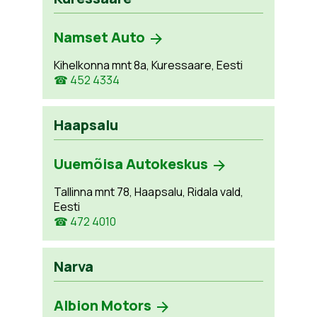
Namset Auto
Kihelkonna mnt 8a, Kuressaare, Eesti
☎ 452 4334
Haapsalu
Uuemõisa Autokeskus
Tallinna mnt 78, Haapsalu, Ridala vald,
Eesti
☎ 472 4010
Narva
Albion Motors