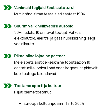
Vanimaid tegijaid Eesti autoturul
Mutlibränd-firma teerajajad aastast 1994
Suurim valik nelikveolisi autosid
50+ mudelit, 10 erinevat tootjat. Valikus
elektriautod, elektri- ja gaasihübriidid ning isegi
vesinikauto.
Pikaajaline lojaalne partner
Meie spetsialistide keskmine tööstaaž on 10
aastat, mille jooksul nad enda kogemust pidevalt
koolitustega täiendavad.
Toetame sporti ja kultuuri
Hiljuti oleme toetanud:
Euroopa kultuuripealinn Tartu 2024