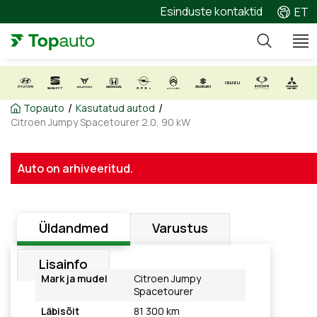
Esinduste kontaktid
ET
/
/
Topauto
Kasutatud autod
Citroen Jumpy Spacetourer 2.0, 90 kW
Auto on arhiveeritud.
Üldandmed
Varustus
Lisainfo
Mark ja mudel
Citroen Jumpy
Spacetourer
Läbisõit
81 300 km