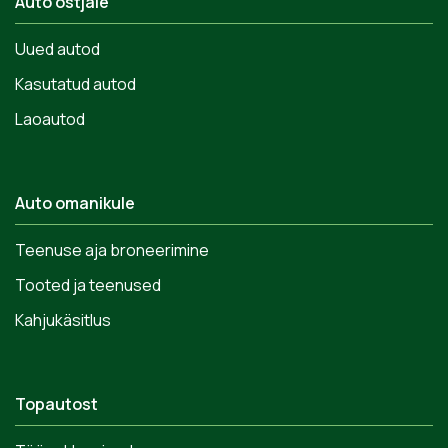
Auto ostjale
Uued autod
Kasutatud autod
Laoautod
Auto omanikule
Teenuse aja broneerimine
Tooted ja teenused
Kahjukäsitlus
Topautost