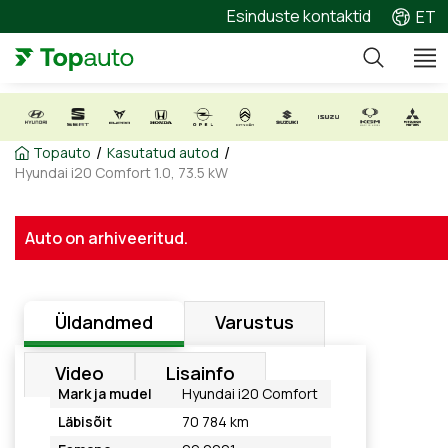
Esinduste kontaktid
ET
/
/
Topauto
Kasutatud autod
Hyundai i20 Comfort 1.0, 73.5 kW
Auto on arhiveeritud.
Üldandmed
Varustus
Video
Lisainfo
Mark ja mudel
Hyundai i20 Comfort
Läbisõit
70 784 km