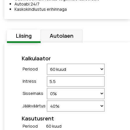
Autoabi 24/7
Kaskokindlustus erihinnaga
Liising
Autolaen
Kalkulaator
Periood
Intress
Sissemaks
Jääkväärtus
Kasutusrent
Periood
60
kuud