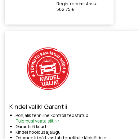
Registreerimistasu:
562.75 €
Kindel valik! Garantii
Põhjalik tehniline kontroll teostatud
Tulemusi vaata siit >>
Garantii 6 kuud
Kindel hooldusajalugu
Odomeetri näit vastab tegelikule läbisõidule