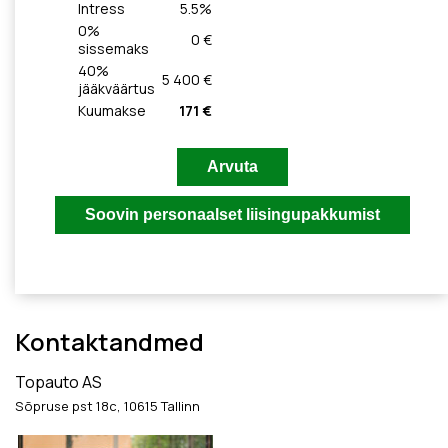
Intress
5.5
%
0
%
0 €
sissemaks
40
%
5 400 €
jääkväärtus
Kuumakse
171 €
Kontaktandmed
Topauto AS
Sõpruse pst 18c, 10615 Tallinn