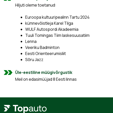
Hiljuti oleme toetanud:
Euroopa kultuuripealinn Tartu 2024
kümnevõistleja Karel Tilga
WULF Autospordi Akadeemia
Tuuli Tomingas Tiim laskesuusatiim
Lenna
Veeriku Badminton
Eesti Orienteerumisliit
Sõru Jazz
Üle-eestiline müügivõrgustik
Meil on edasimüüjad 8 Eesti linnas