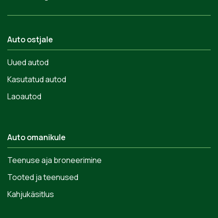
Auto ostjale
Uued autod
Kasutatud autod
Laoautod
Auto omanikule
Teenuse aja broneerimine
Tooted ja teenused
Kahjukäsitlus