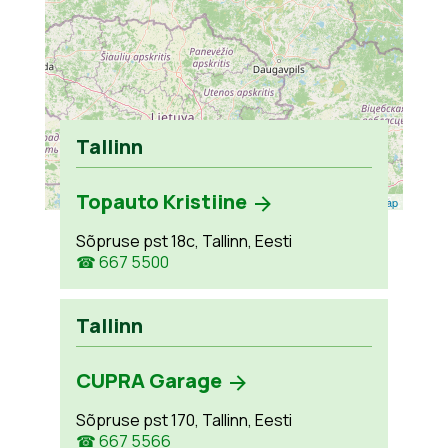
Tallinn
Topauto Kristiine
Leaflet
| ©
OpenStreetMap
Sõpruse pst 18c, Tallinn, Eesti
☎ 667 5500
Tallinn
CUPRA Garage
Sõpruse pst 170, Tallinn, Eesti
☎ 667 5566