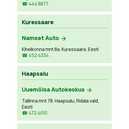
☎ 444 8877
Kuressaare
Namset Auto
Kihelkonna mnt 8a, Kuressaare, Eesti
☎ 452 4334
Haapsalu
Uuemõisa Autokeskus
Tallinna mnt 78, Haapsalu, Ridala vald,
Eesti
☎ 472 4010