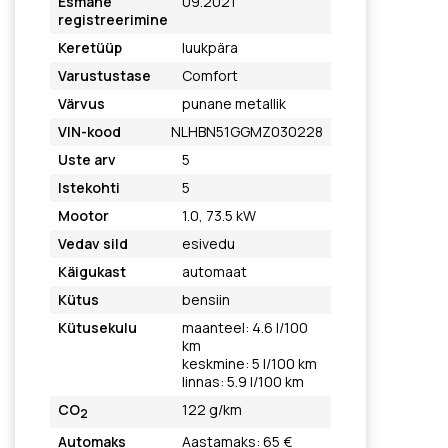
Esmane
09.2021
registreerimine
Keretüüp
luukpära
Varustustase
Comfort
Värvus
punane metallik
VIN-kood
NLHBN51GGMZ030228
Uste arv
5
Istekohti
5
Mootor
1.0, 73.5 kW
Vedav sild
esivedu
Käigukast
automaat
Kütus
bensiin
Kütusekulu
maanteel: 4.6 l/100
km
keskmine: 5 l/100 km
linnas: 5.9 l/100 km
CO
122 g/km
2
Automaks
Aastamaks: 65 €