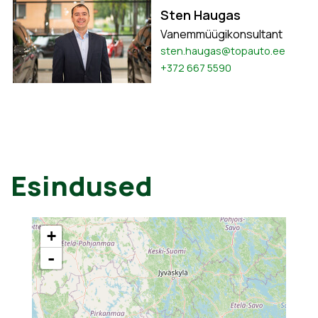
Sten Haugas
Vanemmüügikonsultant
sten.haugas@topauto.ee
+372 667 5590
Esindused
+
-