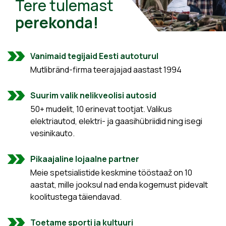
Tere tulemast
perekonda!
Vanimaid tegijaid Eesti autoturul
Mutlibränd-firma teerajajad aastast 1994
Suurim valik nelikveolisi autosid
50+ mudelit, 10 erinevat tootjat. Valikus
elektriautod, elektri- ja gaasihübriidid ning isegi
vesinikauto.
Pikaajaline lojaalne partner
Meie spetsialistide keskmine tööstaaž on 10
aastat, mille jooksul nad enda kogemust pidevalt
koolitustega täiendavad.
Toetame sporti ja kultuuri