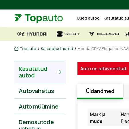
Uued autod
Kasutatud a
/
/
Topauto
Kasutatud autod
Honda CR-V Elegance NAVI 
Kasutatud
Auto on arhiveeritud.
autod
Autovahetus
Üldandmed
Auto müümine
Mark ja
Hon
Demoautode
mudel
Ele
vahetus