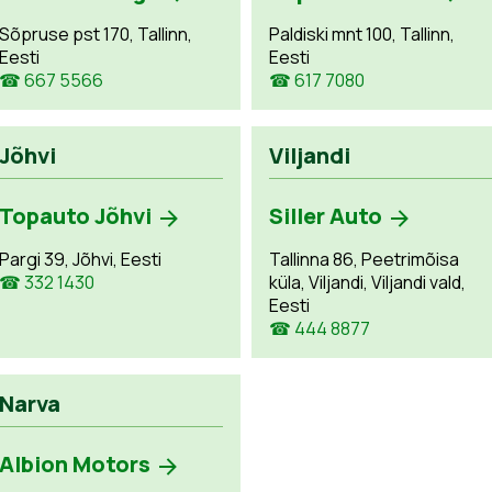
Sõpruse pst 170, Tallinn,
Paldiski mnt 100, Tallinn,
Eesti
Eesti
☎ 667 5566
☎ 617 7080
Jõhvi
Viljandi
Topauto Jõhvi
Siller Auto
Pargi 39, Jõhvi, Eesti
Tallinna 86, Peetrimõisa
☎ 332 1430
küla, Viljandi, Viljandi vald,
Eesti
☎ 444 8877
Narva
Albion Motors