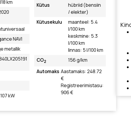
018 km
Kütus
hübriid (bensiin
2020
/ elekter)
Kütusekulu
maanteel: 5.4
Kind
tuniversaal
l/100 km
keskmine: 5.3
gance NAVI
l/100 km
ge metallik
linnas: 5 l/100 km
840LX205191
CO
156 g/km
2
Automaks
Aastamaks: 248.72
€
Registreerimistasu:
906 €
, 107 kW