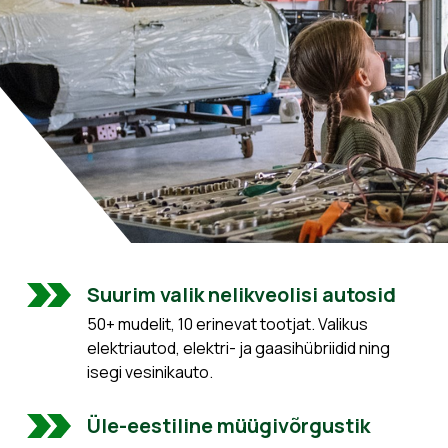
Suurim valik nelikveolisi autosid
50+ mudelit, 10 erinevat tootjat. Valikus
elektriautod, elektri- ja gaasihübriidid ning
isegi vesinikauto.
Üle-eestiline müügivõrgustik