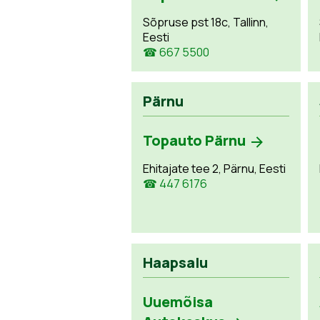
Sõpruse pst 18c, Tallinn,
Eesti
☎ 667 5500
Pärnu
Topauto Pärnu
Ehitajate tee 2, Pärnu, Eesti
☎ 447 6176
Haapsalu
Uuemõisa