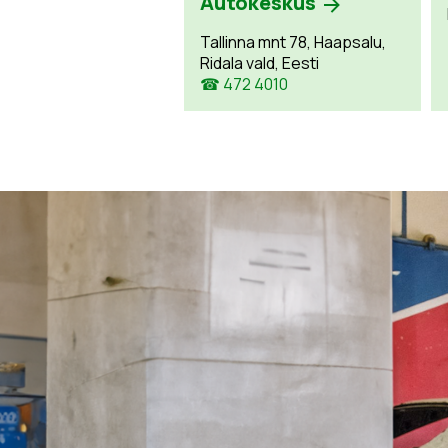
Autokeskus
Tallinna mnt 78, Haapsalu,
Ridala vald, Eesti
☎ 472 4010