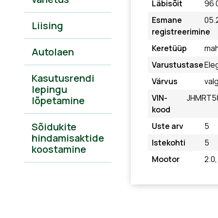
Läbisõit
96 
Esmane
05.
Liising
registreerimine
Keretüüp
mah
Autolaen
Varustustase
Ele
Kasutusrendi
Värvus
val
lepingu
VIN-
JHMRT5
lõpetamine
kood
Sõidukite
Uste arv
5
hindamisaktide
Istekohti
5
koostamine
Mootor
2.0