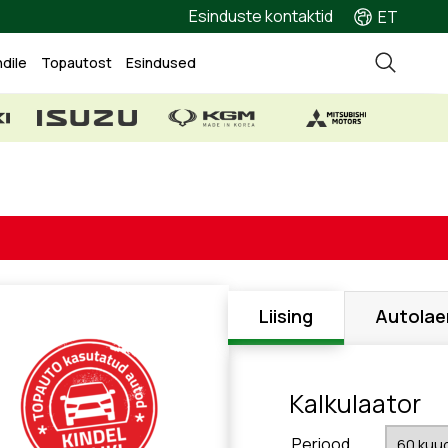
Esinduste kontaktid
ET
ndile
Topautost
Esindused
Liising
Autolae
Kalkulaator
Periood