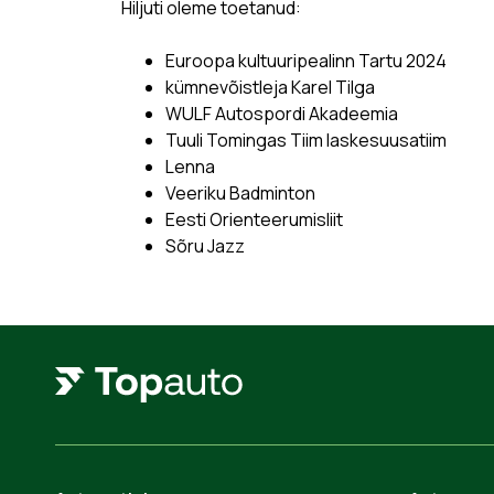
Hiljuti oleme toetanud:
Euroopa kultuuripealinn Tartu 2024
kümnevõistleja Karel Tilga
WULF Autospordi Akadeemia
Tuuli Tomingas Tiim laskesuusatiim
Lenna
Veeriku Badminton
Eesti Orienteerumisliit
Sõru Jazz