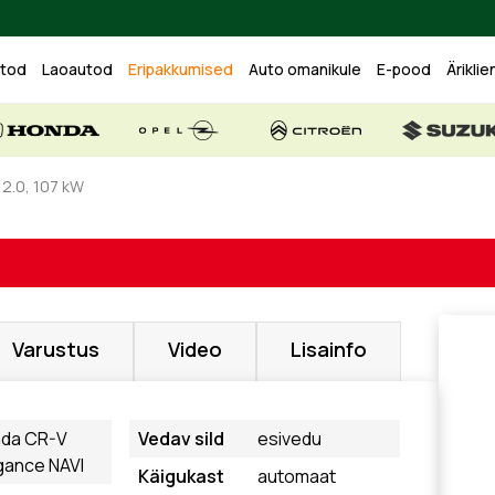
utod
Laoautod
Eripakkumised
Auto omanikule
E-pood
Äriklie
2.0, 107 kW
Varustus
Video
Lisainfo
da CR-V
Vedav sild
esivedu
gance NAVI
Käigukast
automaat