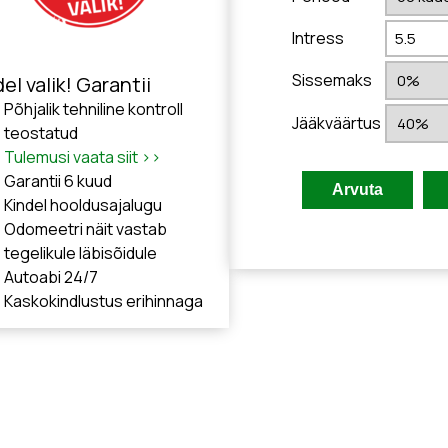
Intress
Sissemaks
el valik! Garantii
Põhjalik tehniline kontroll
Jääkväärtus
teostatud
Tulemusi vaata siit >>
Garantii 6 kuud
Kindel hooldusajalugu
Odomeetri näit vastab
tegelikule läbisõidule
Autoabi 24/7
Kaskokindlustus erihinnaga