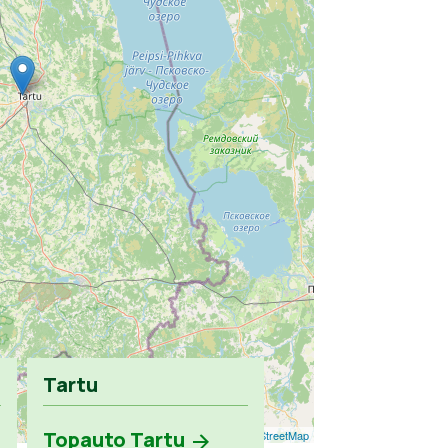
Tartu
Topauto Tartu
Leaflet
| ©
OpenStreetMap