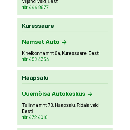
Viljandi vald, Eesti
☎ 444 8877
Kuressaare
Namset Auto
Kihelkonna mnt 8a, Kuressaare, Eesti
☎ 452 4334
Haapsalu
Uuemõisa Autokeskus
Tallinna mnt 78, Haapsalu, Ridala vald,
Eesti
☎ 472 4010