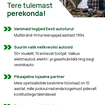
Tere tulemast
perekonda!
Vanimaid tegijaid Eesti autoturul
Mutlibränd-firma teerajajad aastast 1994
Suurim valik nelikveolisi autosid
50+ mudelit, 10 erinevat tootjat. Valikus
elektriautod, elektri- ja gaasihübriidid ning isegi
vesinikauto.
Pikaajaline lojaalne partner
Meie spetsialistide keskmine tööstaaž on 10
aastat, mille jooksul nad enda kogemust pidevalt
koolitustega täiendavad.