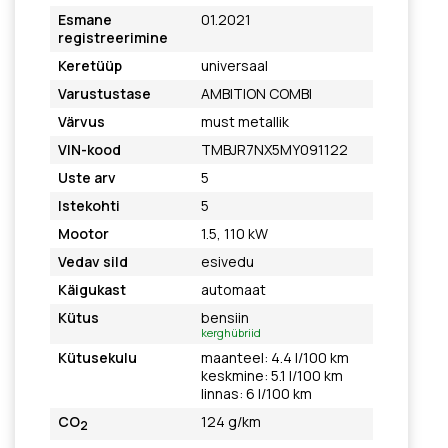
Esmane
01.2021
registreerimine
Keretüüp
universaal
Varustustase
AMBITION COMBI
Värvus
must metallik
VIN-kood
TMBJR7NX5MY091122
Uste arv
5
Istekohti
5
Mootor
1.5, 110 kW
Vedav sild
esivedu
Käigukast
automaat
Kütus
bensiin
kerghübriid
Kütusekulu
maanteel: 4.4 l/100 km
keskmine: 5.1 l/100 km
linnas: 6 l/100 km
CO
124 g/km
2