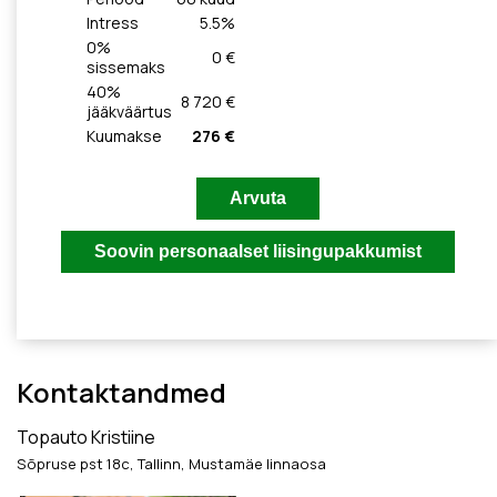
Intress
5.5
%
0
%
0 €
sissemaks
40
%
8 720 €
jääkväärtus
Kuumakse
276 €
Kontaktandmed
Topauto Kristiine
Sõpruse pst 18c, Tallinn, Mustamäe linnaosa