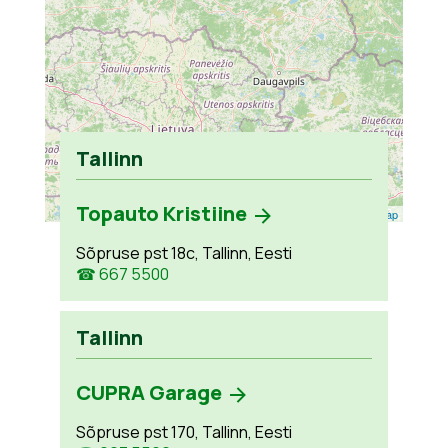
Tallinn
Topauto Kristiine
Leaflet
| ©
OpenStreetMap
Sõpruse pst 18c, Tallinn, Eesti
☎ 667 5500
Tallinn
CUPRA Garage
Sõpruse pst 170, Tallinn, Eesti