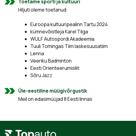
Toetame sporti ja kultuuri
Hiljuti oleme toetanud:
Euroopa kultuuripealinn Tartu 2024
kümnevõistleja Karel Tilga
WULF Autospordi Akadeemia
Tuuli Tomingas Tiim laskesuusatiim
Lenna
Veeriku Badminton
Eesti Orienteerumisliit
Sõru Jazz
Üle-eestiline müügivõrgustik
Meil on edasimüüjad 8 Eesti linnas