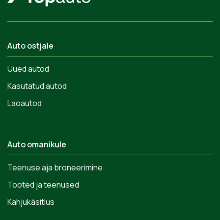
Auto ostjale
Uued autod
Kasutatud autod
Laoautod
Auto omanikule
Teenuse aja broneerimine
Tooted ja teenused
Kahjukäsitlus