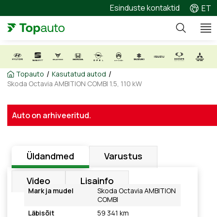
Esinduste kontaktid
ET
/
/
Topauto
Kasutatud autod
Skoda Octavia AMBITION COMBI 1.5, 110 kW
Auto on arhiveeritud.
Üldandmed
Varustus
Video
Lisainfo
Mark ja mudel
Skoda Octavia AMBITION
COMBI
Läbisõit
59 341 km