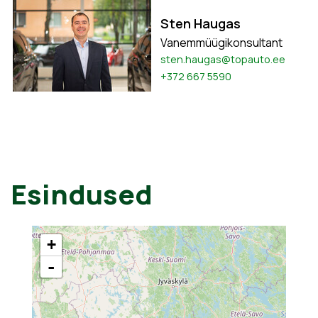
Sten Haugas
Vanemmüügikonsultant
sten.haugas@topauto.ee
+372 667 5590
Esindused
+
-