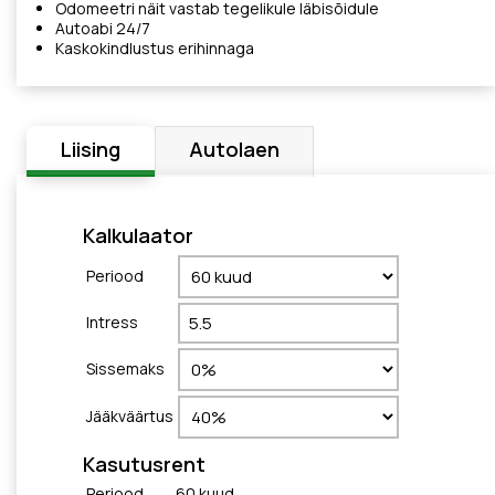
Odomeetri näit vastab tegelikule läbisõidule
Autoabi 24/7
Kaskokindlustus erihinnaga
Liising
Autolaen
Kalkulaator
Periood
Intress
Sissemaks
Jääkväärtus
Kasutusrent
Periood
60
kuud