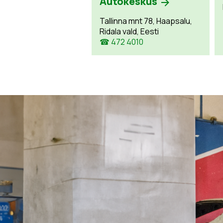
Autokeskus
Tallinna mnt 78, Haapsalu,
Ridala vald, Eesti
☎ 472 4010