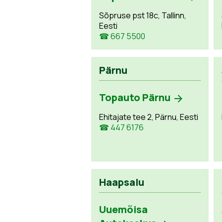
Sõpruse pst 18c, Tallinn,
Eesti
☎ 667 5500
Pärnu
Topauto Pärnu
Ehitajate tee 2, Pärnu, Eesti
☎ 447 6176
Haapsalu
Uuemõisa