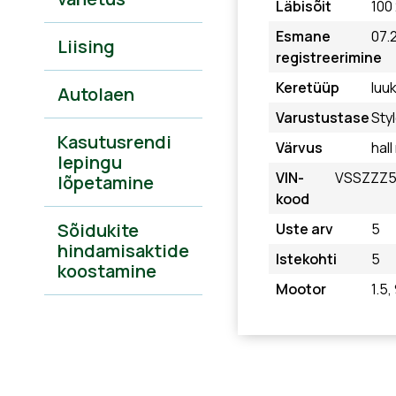
Läbisõit
100
Esmane
07.
Liising
registreerimine
Keretüüp
luu
Autolaen
Varustustase
Sty
Kasutusrendi
Värvus
hall
lepingu
VIN-
VSSZZZ5
lõpetamine
kood
Sõidukite
Uste arv
5
hindamisaktide
Istekohti
5
koostamine
Mootor
1.5