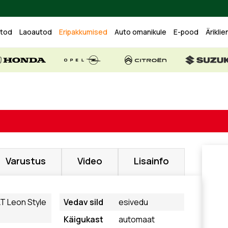
utod
Laoautod
Eripakkumised
Auto omanikule
E-pood
Äriklie
Varustus
Video
Lisainfo
T Leon Style
Vedav sild
esivedu
Käigukast
automaat