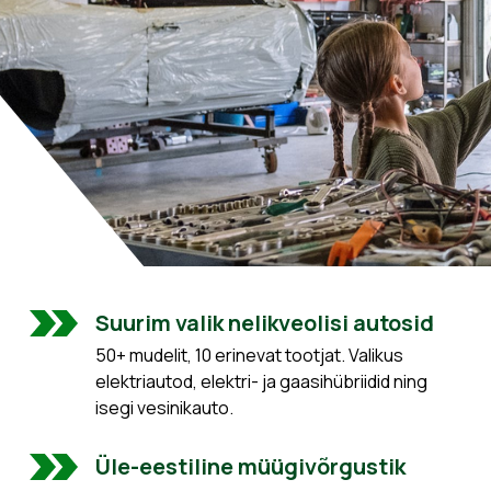
Suurim valik nelikveolisi autosid
50+ mudelit, 10 erinevat tootjat. Valikus
elektriautod, elektri- ja gaasihübriidid ning
isegi vesinikauto.
Üle-eestiline müügivõrgustik