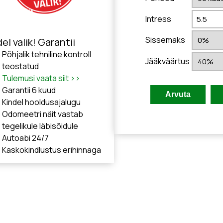
Intress
Sissemaks
el valik! Garantii
Põhjalik tehniline kontroll
Jääkväärtus
teostatud
Tulemusi vaata siit >>
Garantii 6 kuud
Kindel hooldusajalugu
Odomeetri näit vastab
tegelikule läbisõidule
Autoabi 24/7
Kaskokindlustus erihinnaga