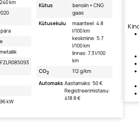
 240 km
Kütus
bensiin + CNG
2020
gaas
Kütusekulu
maanteel: 4.8
Kind
kpära
l/100 km
keskmine: 5.7
le
l/100 km
 metallik
linnas: 7.3 l/100
km
FZLR085093
CO
112 g/km
2
Automaks
Aastamaks: 50 €
Registreerimistasu:
418.8 €
, 96 kW