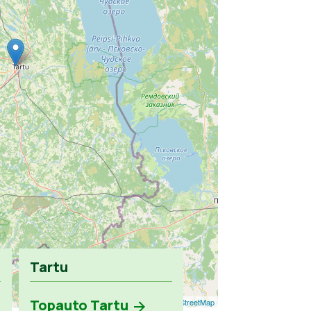
Tartu
Topauto Tartu
Leaflet
| ©
OpenStreetMap