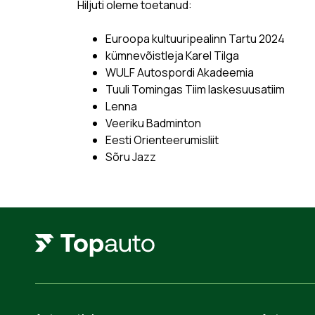
Hiljuti oleme toetanud:
Euroopa kultuuripealinn Tartu 2024
kümnevõistleja Karel Tilga
WULF Autospordi Akadeemia
Tuuli Tomingas Tiim laskesuusatiim
Lenna
Veeriku Badminton
Eesti Orienteerumisliit
Sõru Jazz