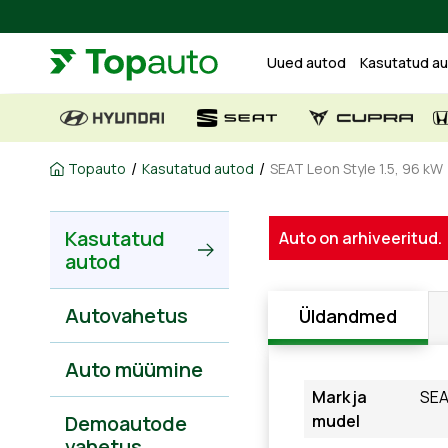
Uued autod
Kasutatud a
/
/
Topauto
Kasutatud autod
SEAT Leon Style 1.5, 96 kW
Kasutatud
Auto on arhiveeritud.
autod
Autovahetus
Üldandmed
Auto müümine
Mark ja
SEA
Demoautode
mudel
vahetus