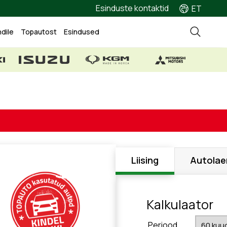
Esinduste kontaktid
ET
ndile
Topautost
Esindused
Liising
Autolae
Kalkulaator
Periood