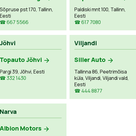
Sõpruse pst 170, Tallinn,
Paldiski mnt 100, Tallinn,
Eesti
Eesti
☎ 667 5566
☎ 617 7080
Jõhvi
Viljandi
Topauto Jõhvi
Siller Auto
Pargi 39, Jõhvi, Eesti
Tallinna 86, Peetrimõisa
☎ 332 1430
küla, Viljandi, Viljandi vald,
Eesti
☎ 444 8877
Narva
Albion Motors