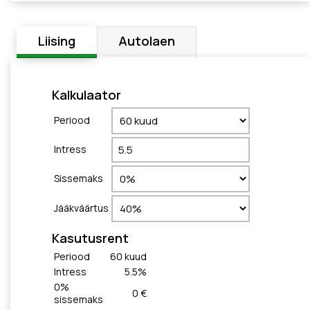
Liising
Autolaen
Kalkulaator
Periood
Intress
Sissemaks
Jääkväärtus
Kasutusrent
Periood
60
kuud
Intress
5.5
%
0
%
0 €
sissemaks