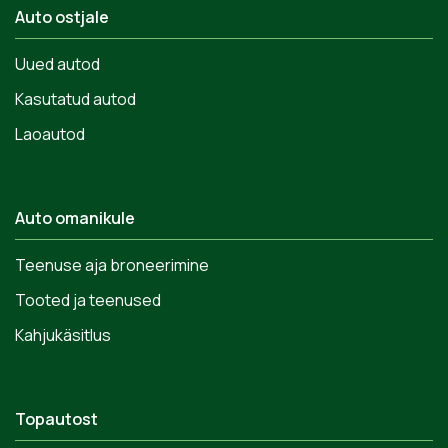
Auto ostjale
Uued autod
Kasutatud autod
Laoautod
Auto omanikule
Teenuse aja broneerimine
Tooted ja teenused
Kahjukäsitlus
Topautost