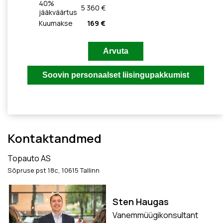
40
%
5 360 €
jääkväärtus
Kuumakse
169 €
Kontaktandmed
Topauto AS
Sõpruse pst 18c, 10615 Tallinn
Sten Haugas
Vanemmüügikonsultant