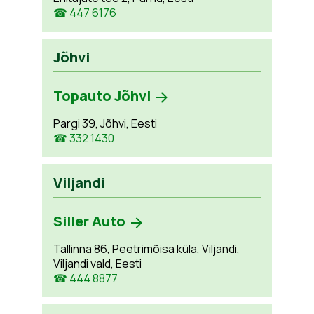
☎ 447 6176
Jõhvi
Topauto Jõhvi
Pargi 39, Jõhvi, Eesti
☎ 332 1430
Viljandi
Siller Auto
Tallinna 86, Peetrimõisa küla, Viljandi,
Viljandi vald, Eesti
☎ 444 8877