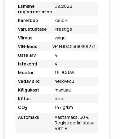
Esmane
09.2022
registreerimine
Keretüüp
kaubik
Varustustase
Prestige
Värvus
valge
VIN-kood
VF1HJD40568899271
Uste arv
4
Istekohti
4
Mootor
1.5, 84 kW
Vedav sild
nelikvedu
Käigukast
manuaal
Kütus
diisel
CO
147 g/km
2
Automaks
Aastamaks: 50 €
Registreerimistasu:
491.1 €