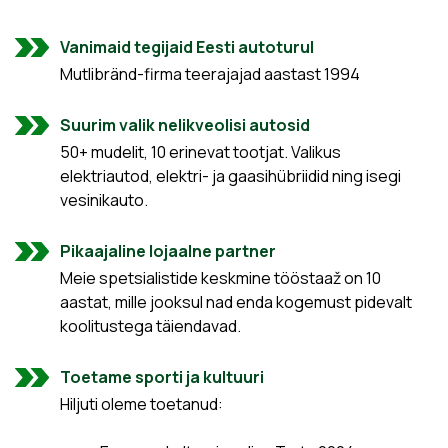
Vanimaid tegijaid Eesti autoturul
Mutlibränd-firma teerajajad aastast 1994
Suurim valik nelikveolisi autosid
50+ mudelit, 10 erinevat tootjat. Valikus
elektriautod, elektri- ja gaasihübriidid ning isegi
vesinikauto.
Pikaajaline lojaalne partner
Meie spetsialistide keskmine tööstaaž on 10
aastat, mille jooksul nad enda kogemust pidevalt
koolitustega täiendavad.
Toetame sporti ja kultuuri
Hiljuti oleme toetanud: