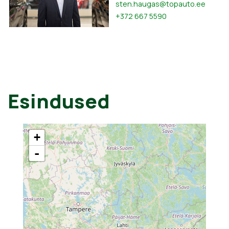
sten.haugas@topauto.ee
+372 667 5590
Esindused
+
-