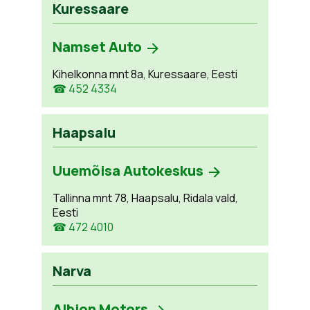
Kuressaare
Namset Auto
Kihelkonna mnt 8a, Kuressaare, Eesti
☎ 452 4334
Haapsalu
Uuemõisa Autokeskus
Tallinna mnt 78, Haapsalu, Ridala vald,
Eesti
☎ 472 4010
Narva
Albion Motors