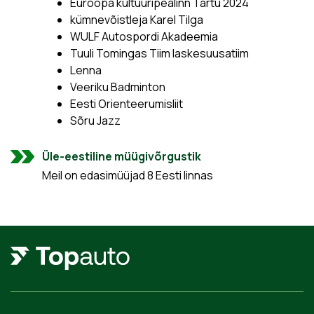
Euroopa kultuuripealinn Tartu 2024
kümnevõistleja Karel Tilga
WULF Autospordi Akadeemia
Tuuli Tomingas Tiim laskesuusatiim
Lenna
Veeriku Badminton
Eesti Orienteerumisliit
Sõru Jazz
Üle-eestiline müügivõrgustik
Meil on edasimüüjad 8 Eesti linnas