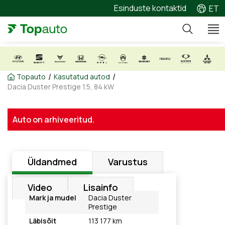
Esinduste kontaktid
ET
/
/
Topauto
Kasutatud autod
Dacia Duster Prestige 1.5, 84 kW
Auto on arhiveeritud.
Üldandmed
Varustus
Video
Lisainfo
Mark ja mudel
Dacia Duster
Prestige
Läbisõit
113 177 km