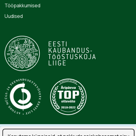
Tööpakkumised
Uudised
Isikuandmete töötlemise tingimused