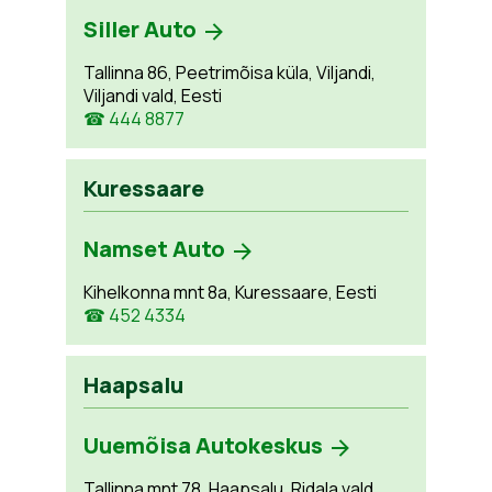
Siller Auto
Tallinna 86, Peetrimõisa küla, Viljandi,
Viljandi vald, Eesti
☎ 444 8877
Kuressaare
Namset Auto
Kihelkonna mnt 8a, Kuressaare, Eesti
☎ 452 4334
Haapsalu
Uuemõisa Autokeskus
Tallinna mnt 78, Haapsalu, Ridala vald,