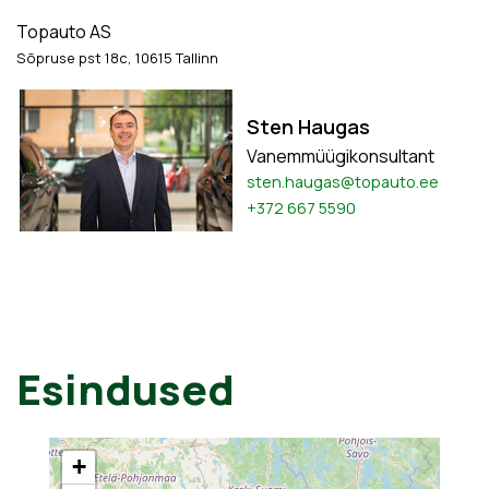
Topauto AS
Sõpruse pst 18c, 10615 Tallinn
Sten Haugas
Vanemmüügikonsultant
sten.haugas@topauto.ee
+372 667 5590
Esindused
+