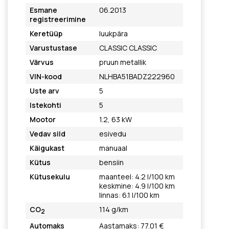
Esmane
06.2013
registreerimine
Keretüüp
luukpära
Varustustase
CLASSIC CLASSIC
Värvus
pruun metallik
VIN-kood
NLHBA51BADZ222960
Uste arv
5
Istekohti
5
Mootor
1.2, 63 kW
Vedav sild
esivedu
Käigukast
manuaal
Kütus
bensiin
Kütusekulu
maanteel: 4.2 l/100 km
keskmine: 4.9 l/100 km
linnas: 6.1 l/100 km
CO
114 g/km
2
Automaks
Aastamaks: 77.01 €