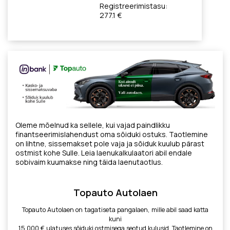
Registreerimistasu:
277.1 €
Oleme mõelnud ka sellele, kui vajad paindlikku
finantseerimislahendust oma sõiduki ostuks. Taotlemine
on lihtne, sissemakset pole vaja ja sõiduk kuulub pärast
ostmist kohe Sulle. Leia laenukalkulaatori abil endale
sobivaim kuumakse ning täida laenutaotlus.
Topauto Autolaen
Topauto Autolaen on tagatiseta pangalaen, mille abil saad katta
kuni
15 000 € ulatuses sõiduki ostmisega seotud kulusid. Taotlemine on