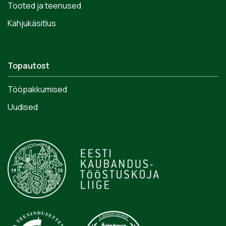
Tooted ja teenused
Kahjukäsitlus
Topautost
Tööpakkumised
Uudised