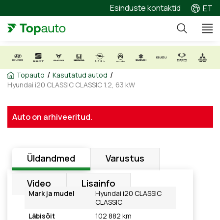
Esinduste kontaktid
ET
/
/
Topauto
Kasutatud autod
Hyundai i20 CLASSIC CLASSIC 1.2, 63 kW
Auto on arhiveeritud.
Üldandmed
Varustus
Video
Lisainfo
Mark ja mudel
Hyundai i20 CLASSIC
CLASSIC
Läbisõit
102 882 km