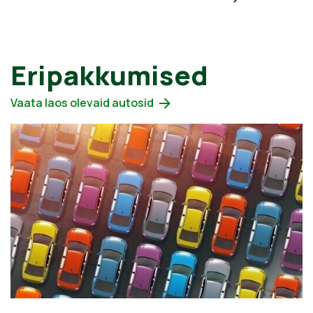
Eripakkumised
Vaata laos olevaid autosid