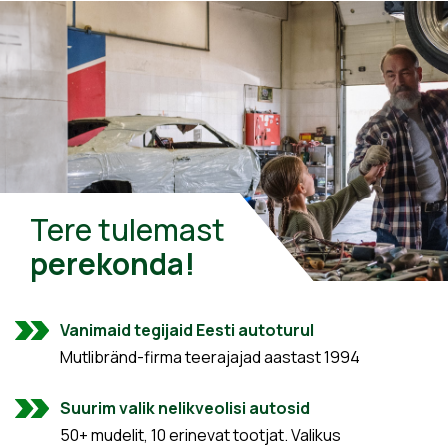
Tere tulemast
perekonda!
Vanimaid tegijaid Eesti autoturul
Mutlibränd-firma teerajajad aastast 1994
Suurim valik nelikveolisi autosid
50+ mudelit, 10 erinevat tootjat. Valikus