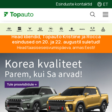
Esinduste kontaktid
ET
Head kliendid, Topauto Kristiine ja Rocca
esindused on 20. ja 22. augustil suletud!
Head taasiseseisvumispäeva, armas Eesti!