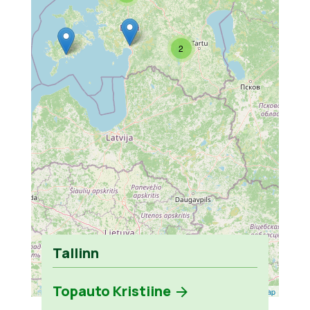
2
Tallinn
Topauto Kristiine
Leaflet
| ©
OpenStreetMap