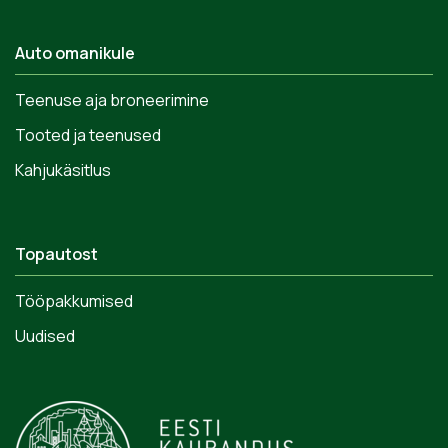
Auto omanikule
Teenuse aja broneerimine
Tooted ja teenused
Kahjukäsitlus
Topautost
Tööpakkumised
Uudised