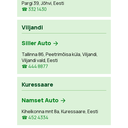
Pargi 39, Jõhvi, Eesti
☎ 332 1430
Viljandi
Siller Auto
Tallinna 86, Peetrimõisa küla, Viljandi,
Viljandi vald, Eesti
☎ 444 8877
Kuressaare
Namset Auto
Kihelkonna mnt 8a, Kuressaare, Eesti
☎ 452 4334