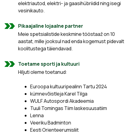
elektriautod, elektri- ja gaasihübriidid ning isegi
vesinikauto.
Pikaajaline lojaalne partner
Meie spetsialistide keskmine tööstaaž on 10
aastat, mille jooksul nad enda kogemust pidevalt
koolitustega täiendavad.
Toetame sporti ja kultuuri
Hiljuti oleme toetanud:
Euroopa kultuuripealinn Tartu 2024
kümnevõistleja Karel Tilga
WULF Autospordi Akadeemia
Tuuli Tomingas Tiim laskesuusatiim
Lenna
Veeriku Badminton
Eesti Orienteerumisliit