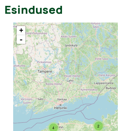
Esindused
+
-
2
4