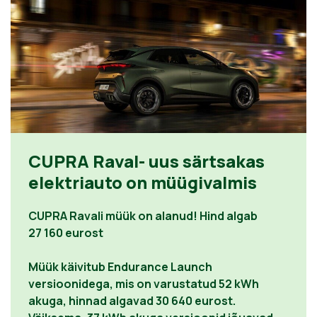
CUPRA Raval- uus särtsakas
elektriauto on müügivalmis
CUPRA Ravali müük on alanud! Hind algab
27 160 eurost
Müük käivitub Endurance Launch
versioonidega, mis on varustatud 52 kWh
akuga, hinnad algavad 30 640 eurost.