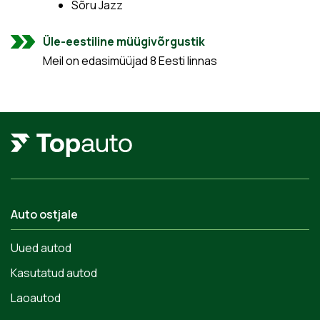
Sõru Jazz
Üle-eestiline müügivõrgustik
Meil on edasimüüjad 8 Eesti linnas
Auto ostjale
Uued autod
Kasutatud autod
Laoautod