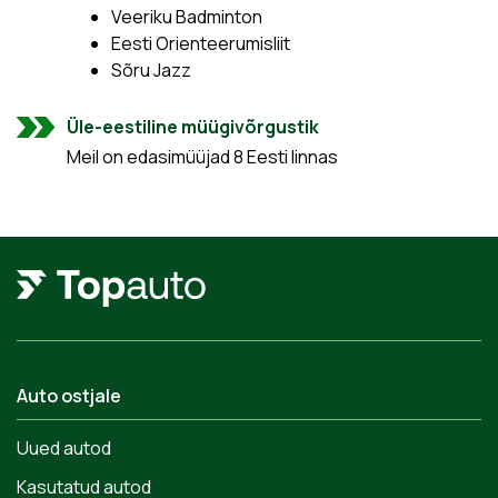
Veeriku Badminton
Eesti Orienteerumisliit
Sõru Jazz
Üle-eestiline müügivõrgustik
Meil on edasimüüjad 8 Eesti linnas
Auto ostjale
Uued autod
Kasutatud autod