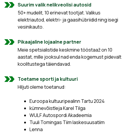
Suurim valik nelikveolisi autosid
50+ mudelit, 10 erinevat tootjat. Valikus
elektriautod, elektri- ja gaasihübriidid ning isegi
vesinikauto.
Pikaajaline lojaalne partner
Meie spetsialistide keskmine tööstaaž on 10
aastat, mille jooksul nad enda kogemust pidevalt
koolitustega täiendavad.
Toetame sporti ja kultuuri
Hiljuti oleme toetanud:
Euroopa kultuuripealinn Tartu 2024
kümnevõistleja Karel Tilga
WULF Autospordi Akadeemia
Tuuli Tomingas Tiim laskesuusatiim
Lenna