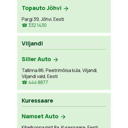
Topauto Jõhvi
Pargi 39, Jõhvi, Eesti
☎ 332 1430
Viljandi
Siller Auto
Tallinna 86, Peetrimõisa küla, Viljandi,
Viljandi vald, Eesti
☎ 444 8877
Kuressaare
Namset Auto
Kihelkonna mnt 8a, Kuressaare, Eesti