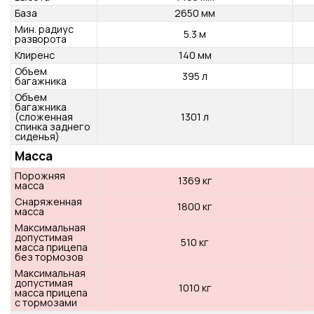
Тип
Хэтчбек
Количество
5
мест
Количество
5
дверей
Категория
M1
Размеры
Длина
4340 мм
Ширина
1795 мм
Высота
1465 мм
База
2650 мм
Мин. радиус
5.3 м
разворота
Клиренс
140 мм
Объем
395 л
багажника
Объем
багажника
(сложенная
1301 л