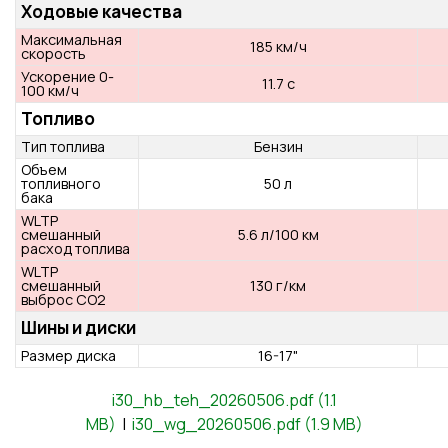
спинка заднего
сиденья)
Масса
Порожняя
1369 кг
масса
Снаряженная
1800 кг
масса
Максимальная
допустимая
510 кг
масса прицепа
без тормозов
Максимальная
допустимая
1010 кг
масса прицепа
с тормозами
Ходовые качества
Максимальная
185 км/ч
скорость
Ускорение 0-
11.7 с
100 км/ч
i30_hb_teh_20260506.pdf (1.1
MB)
|
i30_wg_20260506.pdf (1.9 MB)
Топливо