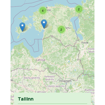
2
4
2
Tallinn