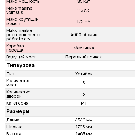
Двигатель / коробка передач
Тип
T-GDI
Количество
R3
цилиндров
Рабочий объем
998 см³
Макс. мощность
85 кВт
Maksimaalne
115 л.с.
võimsus
Макс. крутящий
172 Нм
момент
Maksimaalse
pöördemomendi
4000 об/мин
pöörete arv
Коробка
Механика
передач
Ведущий мост
Передний привод
Тип кузова