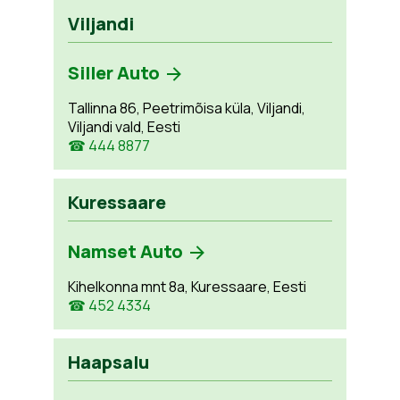
Viljandi
Siller Auto
Tallinna 86, Peetrimõisa küla, Viljandi,
Viljandi vald, Eesti
☎ 444 8877
Kuressaare
Namset Auto
Kihelkonna mnt 8a, Kuressaare, Eesti
☎ 452 4334
Haapsalu