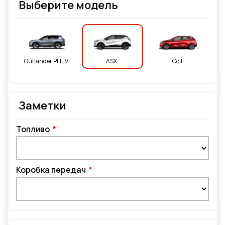
Выберите модель
Outlander PHEV
ASX
Colt
Заметки
Топливо
Коробка передач