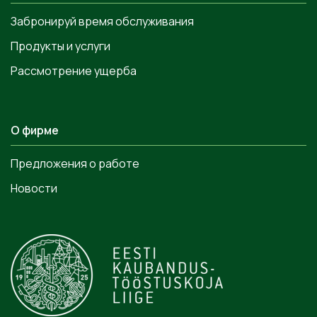
Забронируй время обслуживания
Продукты и услуги
Рассмотрение ущерба
О фирме
Предложения о работе
Новости