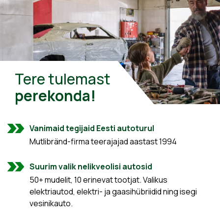
Tere tulemast
perekonda!
Vanimaid tegijaid Eesti autoturul
Mutlibränd-firma teerajajad aastast 1994
Suurim valik nelikveolisi autosid
50+ mudelit, 10 erinevat tootjat. Valikus
elektriautod, elektri- ja gaasihübriidid ning isegi
vesinikauto.