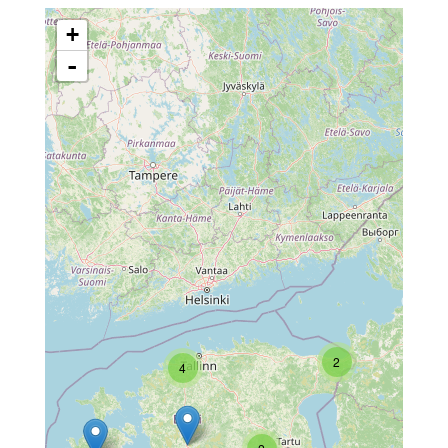
+
-
2
4