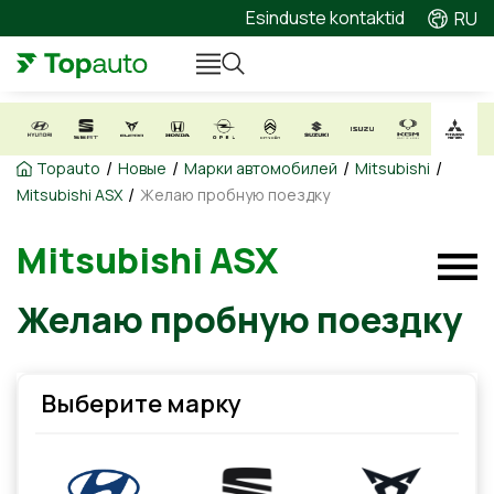
Esinduste kontaktid
RU
/
/
/
/
Topauto
Новые
Марки автомобилей
Mitsubishi
/
Mitsubishi ASX
Желаю пробную поездку
Mitsubishi ASX
Желаю пробную поездку
Выберите марку