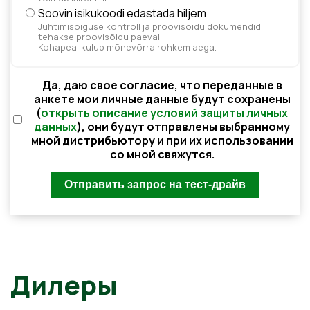
Soovin isikukoodi edastada hiljem
Juhtimisõiguse kontroll ja proovisõidu dokumendid
tehakse proovisõidu päeval.
Kohapeal kulub mõnevõrra rohkem aega.
Да, даю свое согласие, что переданные в
анкете мои личные данные будут сохранены
(
открыть описание условий защиты личных
данных
), они будут отправлены выбранному
мной дистрибьютору и при их использовании
со мной свяжутся.
Дилеры