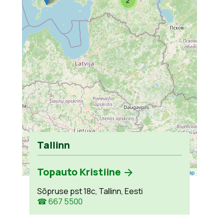
2
Tallinn
Topauto Kristiine
Leaflet
| ©
OpenStreetMap
Sõpruse pst 18c, Tallinn, Eesti
☎ 667 5500