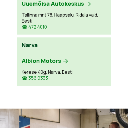
Uuemõisa Autokeskus
Tallinna mnt 78, Haapsalu, Ridala vald,
Eesti
☎ 472 4010
Narva
Albion Motors
Kerese 40g, Narva, Eesti
☎ 356 9333