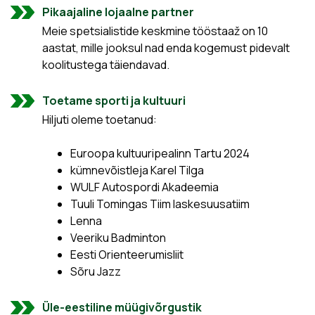
Pikaajaline lojaalne partner
Meie spetsialistide keskmine tööstaaž on 10
aastat, mille jooksul nad enda kogemust pidevalt
koolitustega täiendavad.
Toetame sporti ja kultuuri
Hiljuti oleme toetanud:
Euroopa kultuuripealinn Tartu 2024
kümnevõistleja Karel Tilga
WULF Autospordi Akadeemia
Tuuli Tomingas Tiim laskesuusatiim
Lenna
Veeriku Badminton
Eesti Orienteerumisliit
Sõru Jazz
Üle-eestiline müügivõrgustik