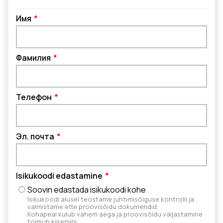
Имя
Фамилия
Телефон
Эл. почта
Isikukoodi edastamine
Soovin edastada isikukoodi kohe
Isikukoodi alusel teostame juhtimisõiguse kontrolli ja
valmistame ette proovisõidu dokumendid.
Kohapeal kulub vähem aega ja proovisõidu väljastamine
toimub kiiremini.