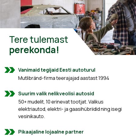
Tere tulemast
perekonda!
Vanimaid tegijaid Eesti autoturul
Mutlibränd-firma teerajajad aastast 1994
Suurim valik nelikveolisi autosid
50+ mudelit, 10 erinevat tootjat. Valikus
elektriautod, elektri- ja gaasihübriidid ning isegi
vesinikauto.
Pikaajaline lojaalne partner