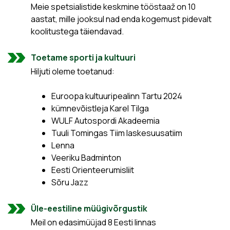
Meie spetsialistide keskmine tööstaaž on 10
aastat, mille jooksul nad enda kogemust pidevalt
koolitustega täiendavad.
Toetame sporti ja kultuuri
Hiljuti oleme toetanud:
Euroopa kultuuripealinn Tartu 2024
kümnevõistleja Karel Tilga
WULF Autospordi Akadeemia
Tuuli Tomingas Tiim laskesuusatiim
Lenna
Veeriku Badminton
Eesti Orienteerumisliit
Sõru Jazz
Üle-eestiline müügivõrgustik
Meil on edasimüüjad 8 Eesti linnas