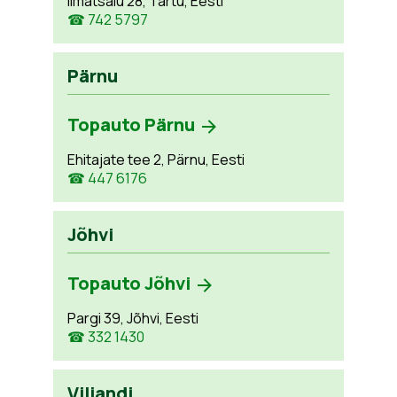
Ilmatsalu 28, Tartu, Eesti
☎ 742 5797
Pärnu
Topauto Pärnu
Ehitajate tee 2, Pärnu, Eesti
☎ 447 6176
Jõhvi
Topauto Jõhvi
Pargi 39, Jõhvi, Eesti
☎ 332 1430
Viljandi