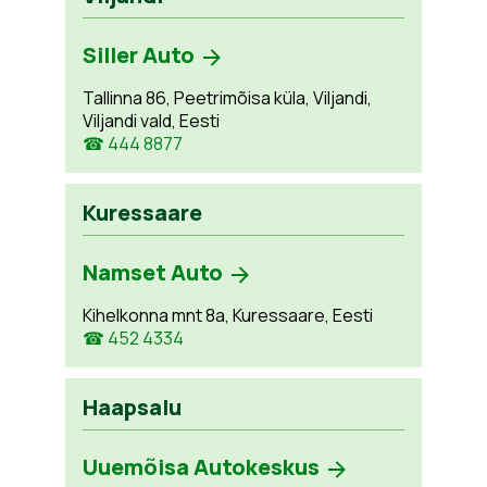
Siller Auto
Tallinna 86, Peetrimõisa küla, Viljandi,
Viljandi vald, Eesti
☎ 444 8877
Kuressaare
Namset Auto
Kihelkonna mnt 8a, Kuressaare, Eesti
☎ 452 4334
Haapsalu
Uuemõisa Autokeskus