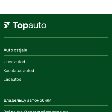
Auto ostjale
Uued autod
Kasutatud autod
Laoautod
Владельцу автомобиля
Забронируй время обслуживания