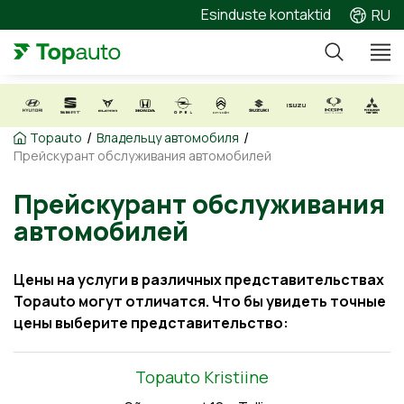
Esinduste kontaktid
RU
/
/
Topauto
Владельцу автомобиля
Прейскурант обслуживания автомобилей
Прейскурант обслуживан
автомобилей
Цены на услуги в различных представительствах
Topauto могут отличатся. Что бы увидеть точные
цены выберите представительство:
Topauto Kristiine