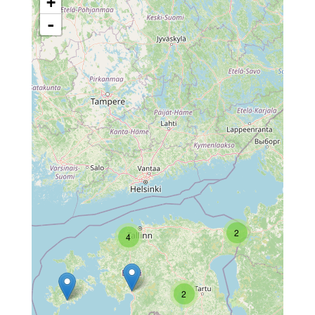
+
-
2
4
2