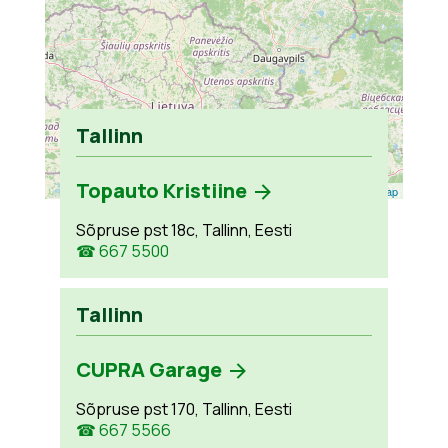
Tallinn
Topauto Kristiine
Leaflet
| ©
OpenStreetMap
Sõpruse pst 18c, Tallinn, Eesti
☎ 667 5500
Tallinn
CUPRA Garage
Sõpruse pst 170, Tallinn, Eesti
☎ 667 5566