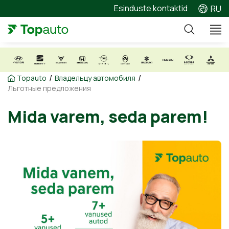
Esinduste kontaktid
RU
/
/
Topauto
Владельцу автомобиля
Льготные предложения
Mida varem, seda parem!