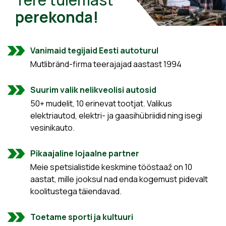
perekonda!
Vanimaid tegijaid Eesti autoturul
Mutlibränd-firma teerajajad aastast 1994
Suurim valik nelikveolisi autosid
50+ mudelit, 10 erinevat tootjat. Valikus
elektriautod, elektri- ja gaasihübriidid ning isegi
vesinikauto.
Pikaajaline lojaalne partner
Meie spetsialistide keskmine tööstaaž on 10
aastat, mille jooksul nad enda kogemust pidevalt
koolitustega täiendavad.
Toetame sporti ja kultuuri