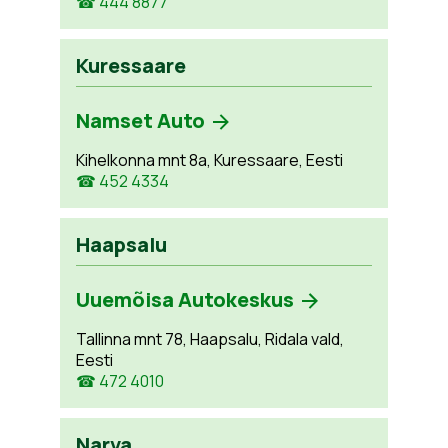
☎ 444 8877
Kuressaare
Namset Auto
Kihelkonna mnt 8a, Kuressaare, Eesti
☎ 452 4334
Haapsalu
Uuemõisa Autokeskus
Tallinna mnt 78, Haapsalu, Ridala vald,
Eesti
☎ 472 4010
Narva