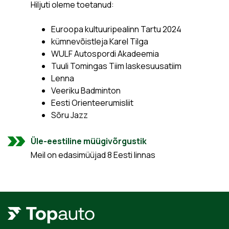
Hiljuti oleme toetanud:
Euroopa kultuuripealinn Tartu 2024
kümnevõistleja Karel Tilga
WULF Autospordi Akadeemia
Tuuli Tomingas Tiim laskesuusatiim
Lenna
Veeriku Badminton
Eesti Orienteerumisliit
Sõru Jazz
Üle-eestiline müügivõrgustik
Meil on edasimüüjad 8 Eesti linnas