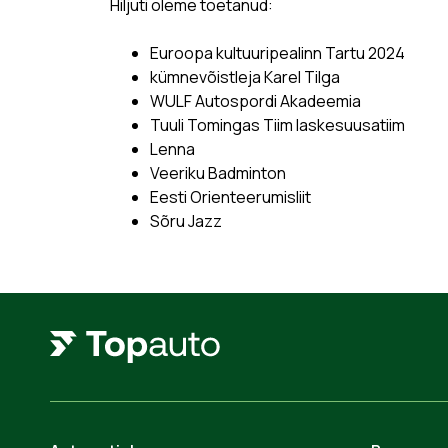
Hiljuti oleme toetanud:
Euroopa kultuuripealinn Tartu 2024
kümnevõistleja Karel Tilga
WULF Autospordi Akadeemia
Tuuli Tomingas Tiim laskesuusatiim
Lenna
Veeriku Badminton
Eesti Orienteerumisliit
Sõru Jazz