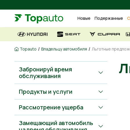
Новые
Подержанные
С
/
/
Topauto
Владельцу автомобиля
Льготные предлож
Забронируй время
обслуживания
Продукты и услуги
Рассмотрение ущерба
Замещающий автомобиль
на время обслуживания