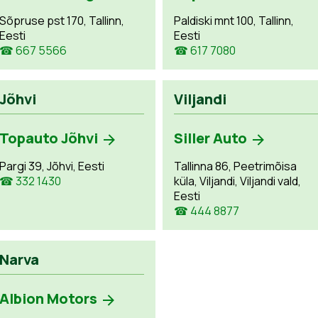
Sõpruse pst 170, Tallinn,
Paldiski mnt 100, Tallinn,
Eesti
Eesti
☎ 667 5566
☎ 617 7080
Jõhvi
Viljandi
Topauto Jõhvi
Siller Auto
Pargi 39, Jõhvi, Eesti
Tallinna 86, Peetrimõisa
☎ 332 1430
küla, Viljandi, Viljandi vald,
Eesti
☎ 444 8877
Narva
Albion Motors