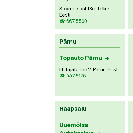
Sõpruse pst 18c, Tallinn,
Eesti
☎ 667 5500
Pärnu
Topauto Pärnu
Ehitajate tee 2, Pärnu, Eesti
☎ 447 6176
Haapsalu
Uuemõisa