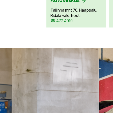
Autokeskus
Tallinna mnt 78, Haapsalu,
Ridala vald, Eesti
☎ 472 4010