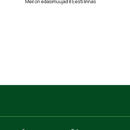
Meil on edasimüüjad 8 Eesti linnas