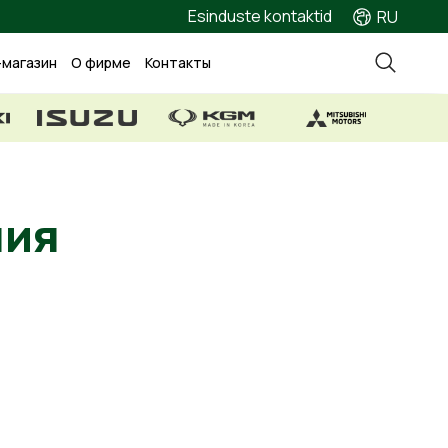
Esinduste kontaktid
RU
-магазин
О фирме
Контакты
ожения