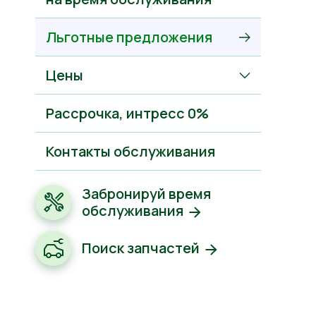
Льготные предложения
Цены
Рассрочкa, интресс 0%
Контакты обслуживания
Забронируй время
обслуживания
Поиск запчастей