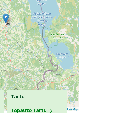
Tartu
Topauto Tartu
Leaflet
| ©
OpenStreetMap