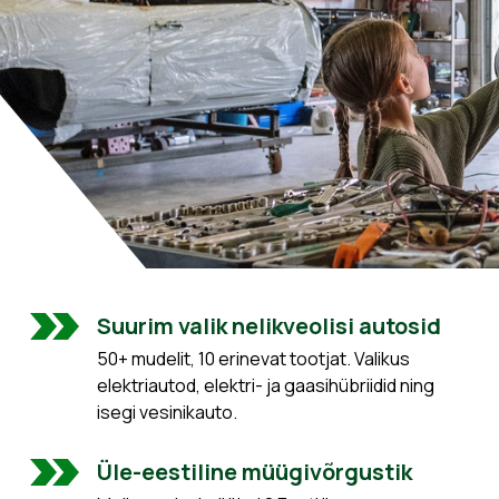
Suurim valik nelikveolisi autosid
50+ mudelit, 10 erinevat tootjat. Valikus
elektriautod, elektri- ja gaasihübriidid ning
isegi vesinikauto.
Üle-eestiline müügivõrgustik