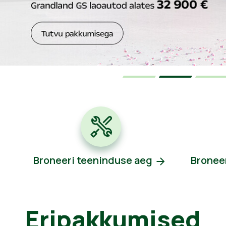
Broneeri teeninduse aeg
Bronee
Eripakkumised