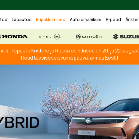
utod
Laoautod
Eripakkumised
Auto omanikule
E-pood
Äriklie
ndid, Topauto Kristiine ja Rocca esindused on 20. ja 22. augusti
Head taasiseseisvumispäeva, armas Eesti!