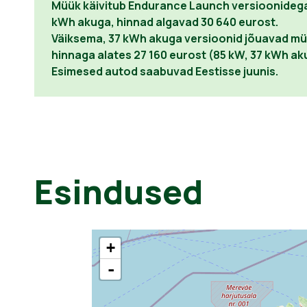
Müük käivitub Endurance Launch versioonidega
kWh akuga, hinnad algavad 30 640 eurost.
Väiksema, 37 kWh akuga versioonid jõuavad müüg
hinnaga alates 27 160 eurost (85 kW, 37 kWh ak
Esimesed autod saabuvad Eestisse juunis.
Esindused
+
-