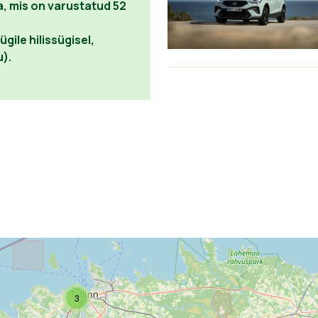
, mis on varustatud 52
ile hilissügisel,
u).
3