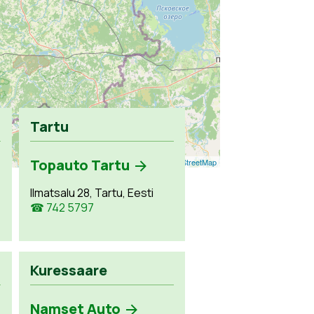
Tartu
Topauto Tartu
Leaflet
| ©
OpenStreetMap
Ilmatsalu 28, Tartu, Eesti
☎ 742 5797
Kuressaare
Namset Auto