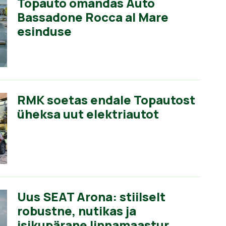
Topauto omandas Auto
Bassadone Rocca al Mare
esinduse
RMK soetas endale Topautost
üheksa uut elektriautot
Uus SEAT Arona: stiilselt
robustne, nutikas ja
isikupärane linnamaastur