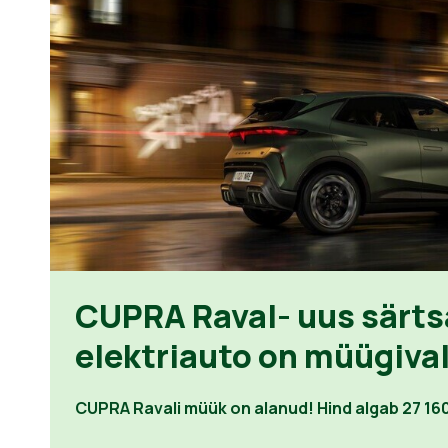
CUPRA Raval- uus särt
elektriauto on müügiva
CUPRA Ravali müük on alanud! Hind algab 27 16