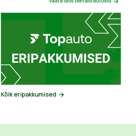
Vaata laos olevaid autosid
Kõik eripakkumised