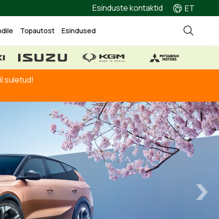
Esinduste kontaktid
ET
ndile
Topautost
Esindused
l suletud!