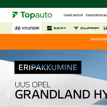
Uued autod
Kasutatud a
Head klie