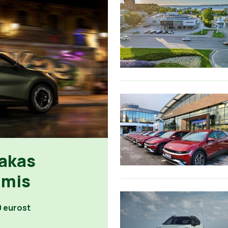
sakas
lmis
0 eurost