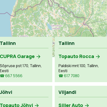
Tallinn
Tallinn
CUPRA Garage
Topauto Rocca
Sõpruse pst 170, Tallinn,
Paldiski mnt 100, Tallinn,
Eesti
Eesti
☎ 667 5566
☎ 617 7080
Jõhvi
Viljandi
Topauto Jõhvi
Siller Auto