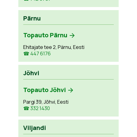
Pärnu
Topauto Pärnu
Ehitajate tee 2, Pärnu, Eesti
☎ 447 6176
Jõhvi
Topauto Jõhvi
Pargi 39, Jõhvi, Eesti
☎ 332 1430
Viljandi