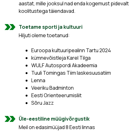
aastat, mille jooksul nad enda kogemust pidevalt
koolitustega täiendavad.
Toetame sporti ja kultuuri
Hiljuti oleme toetanud:
Euroopa kultuuripealinn Tartu 2024
kümnevõistleja Karel Tilga
WULF Autospordi Akadeemia
Tuuli Tomingas Tiim laskesuusatiim
Lenna
Veeriku Badminton
Eesti Orienteerumisliit
Sõru Jazz
Üle-eestiline müügivõrgustik
Meil on edasimüüjad 8 Eesti linnas