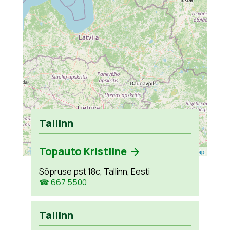
Tallinn
Topauto Kristiine
Leaflet
| ©
OpenStreetMap
Sõpruse pst 18c, Tallinn, Eesti
☎ 667 5500
Tallinn