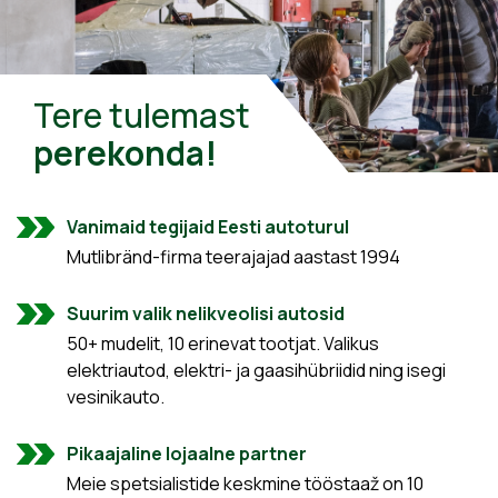
Tere tulemast
perekonda!
Vanimaid tegijaid Eesti autoturul
Mutlibränd-firma teerajajad aastast 1994
Suurim valik nelikveolisi autosid
50+ mudelit, 10 erinevat tootjat. Valikus
elektriautod, elektri- ja gaasihübriidid ning isegi
vesinikauto.
Pikaajaline lojaalne partner
Meie spetsialistide keskmine tööstaaž on 10