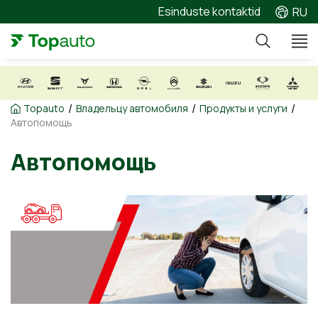
Esinduste kontaktid
RU
/
/
/
Topauto
Владельцу автомобиля
Продукты и услуги
Автопомощь
Автопомощь