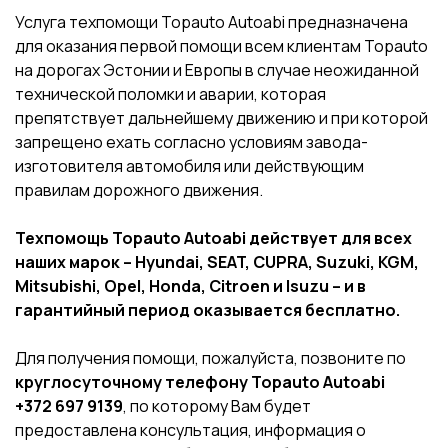
Услуга техпомощи Topauto Autoabi предназначена
для оказания первой помощи всем клиентам Topauto
на дорогах Эстонии и Европы в случае неожиданной
технической поломки и аварии, которая
препятствует дальнейшему движению и при которой
запрещено ехать согласно условиям завода-
изготовителя автомобиля или действующим
правилам дорожного движения.
Техпомощь Topauto Autoabi действует для всех
наших марок – Hyundai, SEAT, CUPRA, Suzuki, KGM,
Mitsubishi, Opel, Honda, Citroen и Isuzu – и в
гарантийный период оказывается бесплатно.
Для получения помощи, пожалуйста, позвоните по
круглосуточному телефону Topauto Autoabi
+372
697 9139
, по которому Вам будет
предоставлена консультация, информация о