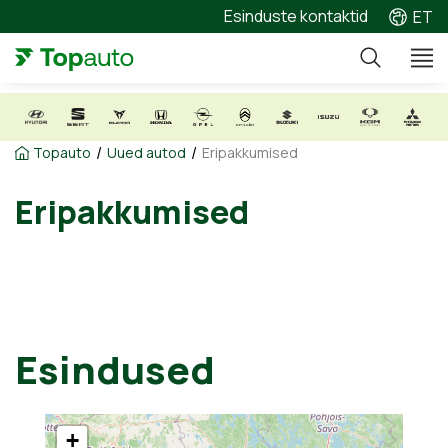
Esinduste kontaktid
ET
/
/
Topauto
Uued autod
Eripakkumised
Eripakkumised
Esindused
+