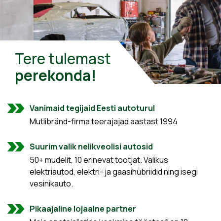
Tere tulemast
perekonda!
Vanimaid tegijaid Eesti autoturul
Mutlibränd-firma teerajajad aastast 1994
Suurim valik nelikveolisi autosid
50+ mudelit, 10 erinevat tootjat. Valikus
elektriautod, elektri- ja gaasihübriidid ning isegi
vesinikauto.
Pikaajaline lojaalne partner