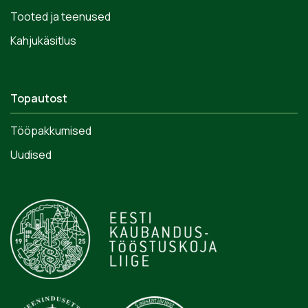
Tooted ja teenused
Kahjukäsitlus
Topautost
Tööpakkumised
Uudised