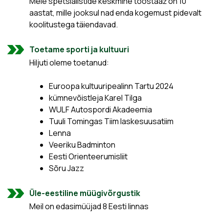
Meie spetsialistide keskmine tööstaaž on 10
aastat, mille jooksul nad enda kogemust pidevalt
koolitustega täiendavad.
Toetame sporti ja kultuuri
Hiljuti oleme toetanud:
Euroopa kultuuripealinn Tartu 2024
kümnevõistleja Karel Tilga
WULF Autospordi Akadeemia
Tuuli Tomingas Tiim laskesuusatiim
Lenna
Veeriku Badminton
Eesti Orienteerumisliit
Sõru Jazz
Üle-eestiline müügivõrgustik
Meil on edasimüüjad 8 Eesti linnas