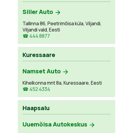
Siller Auto
Tallinna 86, Peetrimõisa küla, Viljandi,
Viljandi vald, Eesti
☎ 444 8877
Kuressaare
Namset Auto
Kihelkonna mnt 8a, Kuressaare, Eesti
☎ 452 4334
Haapsalu
Uuemõisa Autokeskus