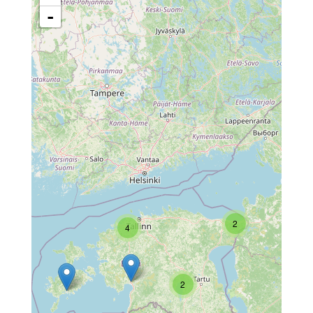
-
2
4
2