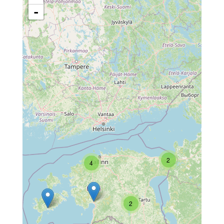
-
2
4
2