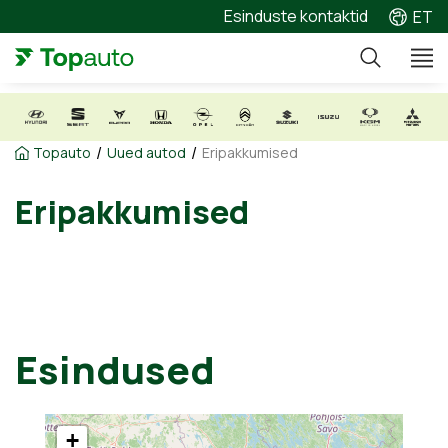
Esinduste kontaktid
ET
/
/
Topauto
Uued autod
Eripakkumised
Eripakkumised
Esindused
+