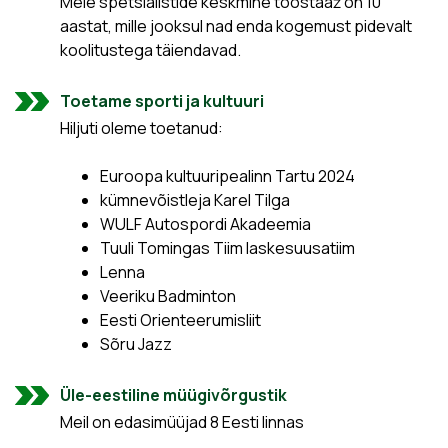
Meie spetsialistide keskmine tööstaaž on 10
aastat, mille jooksul nad enda kogemust pidevalt
koolitustega täiendavad.
Toetame sporti ja kultuuri
Hiljuti oleme toetanud:
Euroopa kultuuripealinn Tartu 2024
kümnevõistleja Karel Tilga
WULF Autospordi Akadeemia
Tuuli Tomingas Tiim laskesuusatiim
Lenna
Veeriku Badminton
Eesti Orienteerumisliit
Sõru Jazz
Üle-eestiline müügivõrgustik
Meil on edasimüüjad 8 Eesti linnas