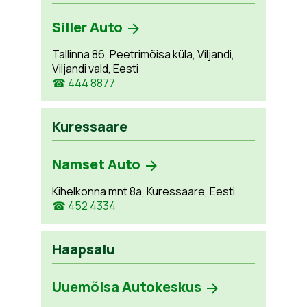
Siller Auto
Tallinna 86, Peetrimõisa küla, Viljandi,
Viljandi vald, Eesti
☎ 444 8877
Kuressaare
Namset Auto
Kihelkonna mnt 8a, Kuressaare, Eesti
☎ 452 4334
Haapsalu
Uuemõisa Autokeskus