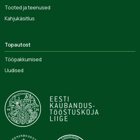
Tooted ja teenused
Kahjukäsitlus
Topautost
Tööpakkumised
Uudised