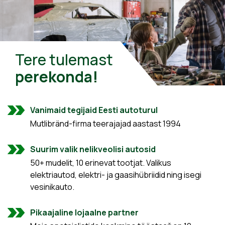
Tere tulemast
perekonda!
Vanimaid tegijaid Eesti autoturul
Mutlibränd-firma teerajajad aastast 1994
Suurim valik nelikveolisi autosid
50+ mudelit, 10 erinevat tootjat. Valikus
elektriautod, elektri- ja gaasihübriidid ning isegi
vesinikauto.
Pikaajaline lojaalne partner