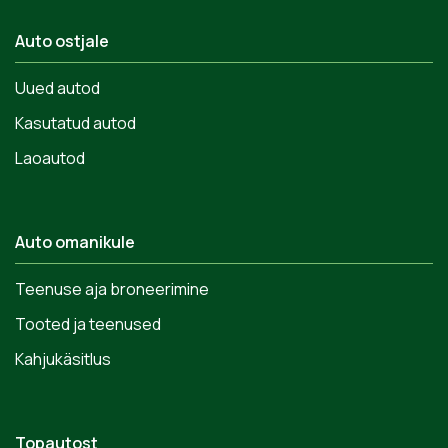
Auto ostjale
Uued autod
Kasutatud autod
Laoautod
Auto omanikule
Teenuse aja broneerimine
Tooted ja teenused
Kahjukäsitlus
Topautost