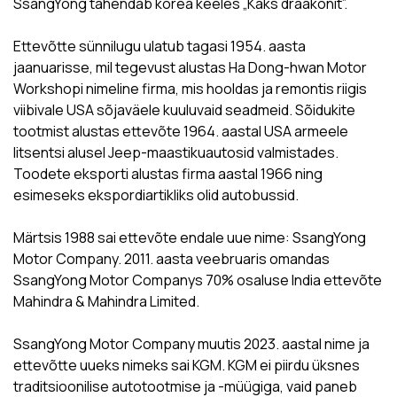
SsangYong tähendab korea keeles „Kaks draakonit”.
Ettevõtte sünnilugu ulatub tagasi 1954. aasta
jaanuarisse, mil tegevust alustas Ha Dong-hwan Motor
Workshopi nimeline firma, mis hooldas ja remontis riigis
viibivale USA sõjaväele kuuluvaid seadmeid. Sõidukite
tootmist alustas ettevõte 1964. aastal USA armeele
litsentsi alusel Jeep-maastikuautosid valmistades.
Toodete eksporti alustas firma aastal 1966 ning
esimeseks ekspordiartikliks olid autobussid.
Märtsis 1988 sai ettevõte endale uue nime: SsangYong
Motor Company. 2011. aasta veebruaris omandas
SsangYong Motor Companys 70% osaluse India ettevõte
Mahindra & Mahindra Limited.
SsangYong Motor Company muutis 2023. aastal nime ja
ettevõtte uueks nimeks sai KGM. KGM ei piirdu üksnes
traditsioonilise autotootmise ja -müügiga, vaid paneb