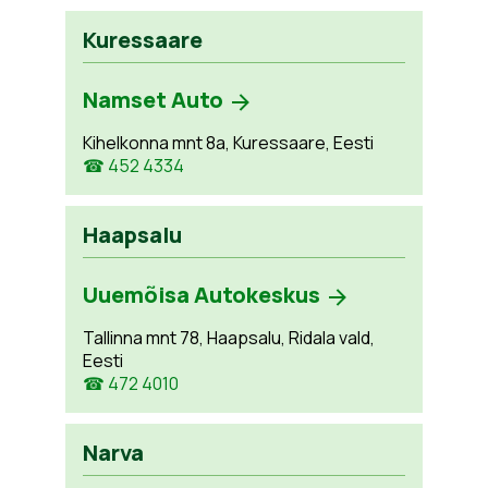
Kuressaare
Namset Auto
Kihelkonna mnt 8a, Kuressaare, Eesti
☎ 452 4334
Haapsalu
Uuemõisa Autokeskus
Tallinna mnt 78, Haapsalu, Ridala vald,
Eesti
☎ 472 4010
Narva