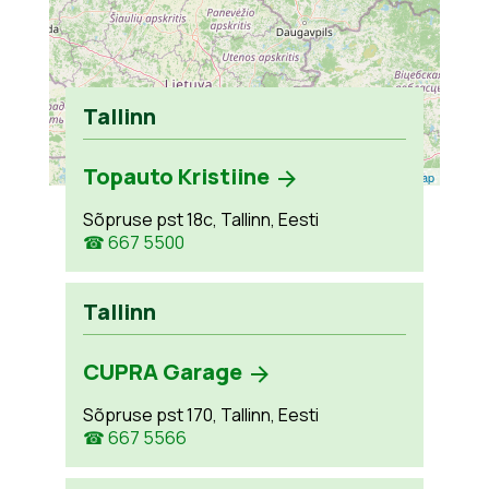
Tallinn
Topauto Kristiine
Leaflet
| ©
OpenStreetMap
Sõpruse pst 18c, Tallinn, Eesti
☎ 667 5500
Tallinn
CUPRA Garage
Sõpruse pst 170, Tallinn, Eesti
☎ 667 5566