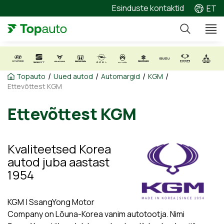
Esinduste kontaktid
ET
/
/
/
/
Topauto
Uued autod
Automargid
KGM
Ettevõttest KGM
Ettevõttest KGM
Kvaliteetsed Korea
autod juba aastast
1954
KGM | SsangYong Motor
Company on Lõuna-Korea vanim autotootja. Nimi