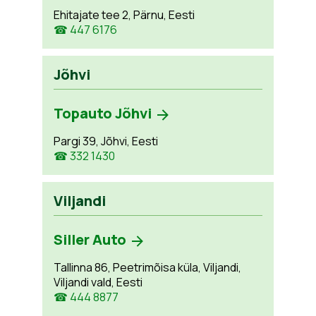
Ehitajate tee 2, Pärnu, Eesti
☎ 447 6176
Jõhvi
Topauto Jõhvi
Pargi 39, Jõhvi, Eesti
☎ 332 1430
Viljandi
Siller Auto
Tallinna 86, Peetrimõisa küla, Viljandi,
Viljandi vald, Eesti
☎ 444 8877