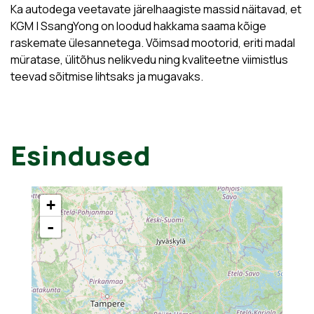
Ka autodega veetavate järelhaagiste massid näitavad, et
KGM | SsangYong on loodud hakkama saama kõige
raskemate ülesannetega. Võimsad mootorid, eriti madal
müratase, ülitõhus nelikvedu ning kvaliteetne viimistlus
teevad sõitmise lihtsaks ja mugavaks.
Esindused
+
-