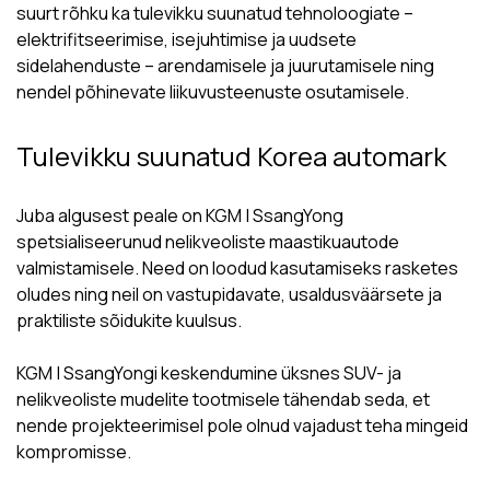
suurt rõhku ka tulevikku suunatud tehnoloogiate –
elektrifitseerimise, isejuhtimise ja uudsete
sidelahenduste – arendamisele ja juurutamisele ning
nendel põhinevate liikuvusteenuste osutamisele.
Tulevikku suunatud Korea automark
Juba algusest peale on KGM | SsangYong
spetsialiseerunud nelikveoliste maastikuautode
valmistamisele. Need on loodud kasutamiseks rasketes
oludes ning neil on vastupidavate, usaldusväärsete ja
praktiliste sõidukite kuulsus.
KGM | SsangYongi keskendumine üksnes SUV- ja
nelikveoliste mudelite tootmisele tähendab seda, et
nende projekteerimisel pole olnud vajadust teha mingeid
kompromisse.