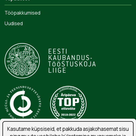
Tööpakkumised
Uudised
Kasutame küpsiseid, et pakkuda asjakohasemat sisu