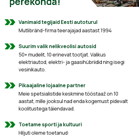
perekonda!
Vanimaid tegijaid Eesti autoturul
Mutlibränd-firma teerajajad aastast 1994
Suurim valik nelikveolisi autosid
50+ mudelit, 10 erinevat tootjat. Valikus
elektriautod, elektri- ja gaasihübriidid ning isegi
vesinikauto.
Pikaajaline lojaalne partner
Meie spetsialistide keskmine tööstaaž on 10
aastat, mille jooksul nad enda kogemust pidevalt
koolitustega täiendavad.
Toetame sporti ja kultuuri
Hiljuti oleme toetanud: