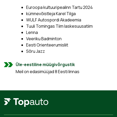
Euroopa kultuuripealinn Tartu 2024
kümnevõistleja Karel Tilga
WULF Autospordi Akadeemia
Tuuli Tomingas Tiim laskesuusatiim
Lenna
Veeriku Badminton
Eesti Orienteerumisliit
Sõru Jazz
Üle-eestiline müügivõrgustik
Meil on edasimüüjad 8 Eesti linnas