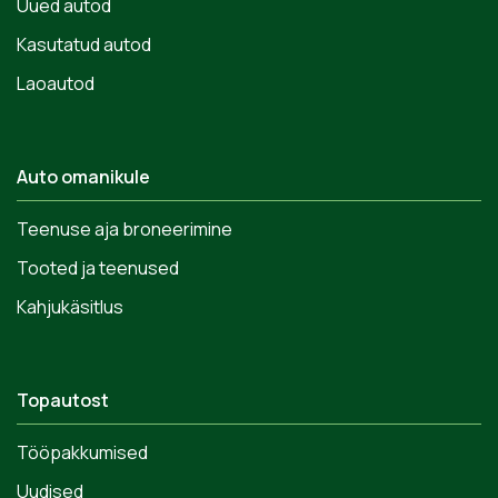
Uued autod
Kasutatud autod
Laoautod
Auto omanikule
Teenuse aja broneerimine
Tooted ja teenused
Kahjukäsitlus
Topautost
Tööpakkumised
Uudised