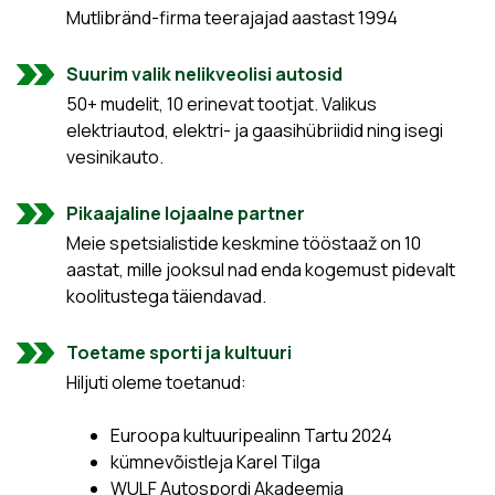
Mutlibränd-firma teerajajad aastast 1994
Suurim valik nelikveolisi autosid
50+ mudelit, 10 erinevat tootjat. Valikus
elektriautod, elektri- ja gaasihübriidid ning isegi
vesinikauto.
Pikaajaline lojaalne partner
Meie spetsialistide keskmine tööstaaž on 10
aastat, mille jooksul nad enda kogemust pidevalt
koolitustega täiendavad.
Toetame sporti ja kultuuri
Hiljuti oleme toetanud:
Euroopa kultuuripealinn Tartu 2024
kümnevõistleja Karel Tilga
WULF Autospordi Akadeemia