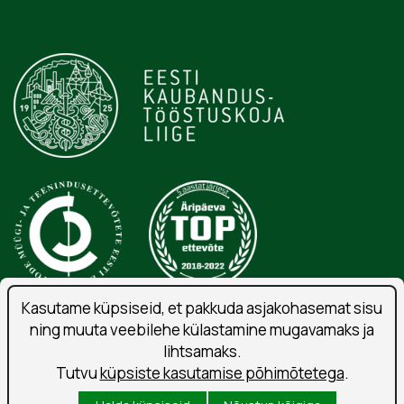
Kasutame küpsiseid, et pakkuda asjakohasemat sisu
ning muuta veebilehe külastamine mugavamaks ja
Isikuandmete töötlemise tingimused
lihtsamaks.
Liitu uudiskirjaga
Tutvu
küpsiste kasutamise põhimõtetega
.
Kasutustingimused