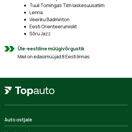
Tuuli Tomingas Tiim laskesuusatiim
Lenna
Veeriku Badminton
Eesti Orienteerumisliit
Sõru Jazz
Üle-eestiline müügivõrgustik
Meil on edasimüüjad 8 Eesti linnas
Auto ostjale