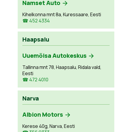
Namset Auto
Kihelkonna mnt 8a, Kuressaare, Eesti
☎ 452 4334
Haapsalu
Uuemõisa Autokeskus
Tallinna mnt 78, Haapsalu, Ridala vald,
Eesti
☎ 472 4010
Narva
Albion Motors
Kerese 40g, Narva, Eesti