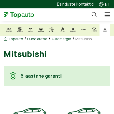
Esinduste kontaktid
ET
/
/
/
Topauto
Uued autod
Automargid
Mitsubishi
Mitsubishi
8-aastane garantii