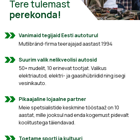
Tere tulemast
perekonda!
Vanimaid tegijaid Eesti autoturul
Mutlibränd-firma teerajajad aastast 1994
Suurim valik nelikveolisi autosid
50+ mudelit, 10 erinevat tootjat. Valikus
elektriautod, elektri- ja gaasihübriidid ning isegi
vesinikauto.
Pikaajaline lojaalne partner
Meie spetsialistide keskmine tööstaaž on 10
aastat, mille jooksul nad enda kogemust pidevalt
koolitustega täiendavad.
Toetame sporti ja kultuuri