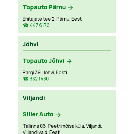
Topauto Pärnu
Ehitajate tee 2, Pärnu, Eesti
☎ 447 6176
Jõhvi
Topauto Jõhvi
Pargi 39, Jõhvi, Eesti
☎ 332 1430
Viljandi
Siller Auto
Tallinna 86, Peetrimõisa küla, Viljandi,
Viljandi vald, Eesti