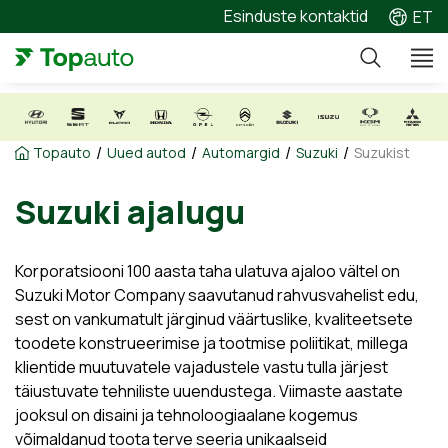
Esinduste kontaktid
ET
/
/
/
/
Topauto
Uued autod
Automargid
Suzuki
Suzukist
Suzuki ajalugu
Korporatsiooni 100 aasta taha ulatuva ajaloo vältel on
Suzuki Motor Company saavutanud rahvusvahelist edu,
sest on vankumatult järginud väärtuslike, kvaliteetsete
toodete konstrueerimise ja tootmise poliitikat, millega
klientide muutuvatele vajadustele vastu tulla järjest
täiustuvate tehniliste uuendustega. Viimaste aastate
jooksul on disaini ja tehnoloogiaalane kogemus
võimaldanud toota terve seeria unikaalseid