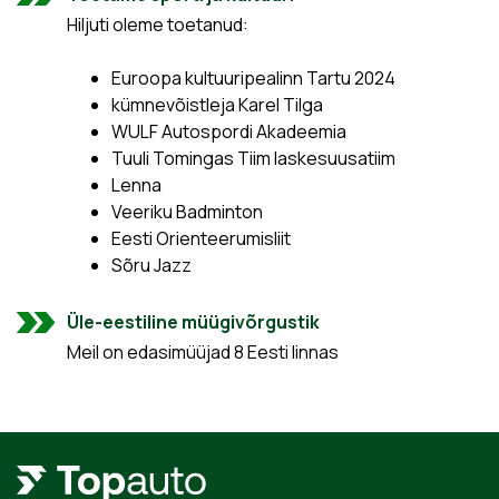
Hiljuti oleme toetanud:
Euroopa kultuuripealinn Tartu 2024
kümnevõistleja Karel Tilga
WULF Autospordi Akadeemia
Tuuli Tomingas Tiim laskesuusatiim
Lenna
Veeriku Badminton
Eesti Orienteerumisliit
Sõru Jazz
Üle-eestiline müügivõrgustik
Meil on edasimüüjad 8 Eesti linnas