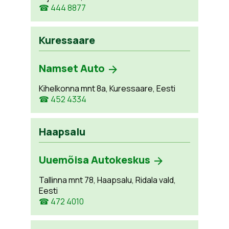
☎ 444 8877
Kuressaare
Namset Auto
Kihelkonna mnt 8a, Kuressaare, Eesti
☎ 452 4334
Haapsalu
Uuemõisa Autokeskus
Tallinna mnt 78, Haapsalu, Ridala vald,
Eesti
☎ 472 4010