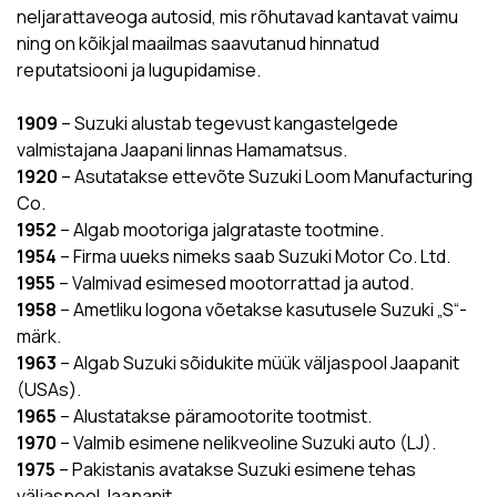
neljarattaveoga autosid, mis rõhutavad kantavat vaimu
ning on kõikjal maailmas saavutanud hinnatud
reputatsiooni ja lugupidamise.
1909
– Suzuki alustab tegevust kangastelgede
valmistajana Jaapani linnas Hamamatsus.
1920
– Asutatakse ettevõte Suzuki Loom Manufacturing
Co.
1952
– Algab mootoriga jalgrataste tootmine.
1954
– Firma uueks nimeks saab Suzuki Motor Co. Ltd.
1955
– Valmivad esimesed mootorrattad ja autod.
1958
– Ametliku logona võetakse kasutusele Suzuki „S“-
märk.
1963
– Algab Suzuki sõidukite müük väljaspool Jaapanit
(USAs).
1965
– Alustatakse päramootorite tootmist.
1970
– Valmib esimene nelikveoline Suzuki auto (LJ).
1975
– Pakistanis avatakse Suzuki esimene tehas
väljaspool Jaapanit.