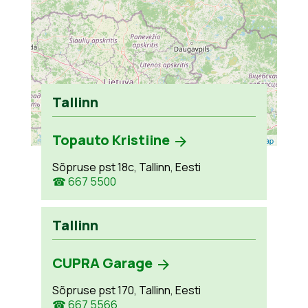
Tallinn
Topauto Kristiine
Leaflet
| ©
OpenStreetMap
Sõpruse pst 18c, Tallinn, Eesti
☎ 667 5500
Tallinn
CUPRA Garage
Sõpruse pst 170, Tallinn, Eesti
☎ 667 5566